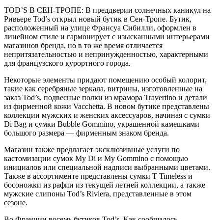
TOD’S В СЕН-ТРОПЕ: В преддверии солнечных каникул на
Ривьере Tod’s открыл новый бутик в Сен-Тропе. Бутик,
расположенный на улице Франсуа Сибилли, оформлен в
линейном стиле и гармонирует с изысканными интерьерами
магазинов бренда, но в то же время отличается
непритязательностью и непринужденностью, характерными
для французского курортного города.
Некоторые элементы придают помещению особый колорит,
такие как серебряные зеркала, витрины, изготовленные на
заказ Tod’s, подвесные полки из мрамора Travertino и детали
из фирменной кожи Vacchetta. В новом бутике представлены
коллекции мужских и женских аксессуаров, начиная с сумки
Di Bag и сумки Bubble Gommino, украшенной камешками
большого размера — фирменным знаком бренда.
Магазин также предлагает эксклюзивные услуги по
кастомизации сумок My Di и My Gommino с помощью
инициалов или специальной надписи выбранными цветами.
Также в ассортименте представлены сумки T Timeless и
босоножки из рафии из текущей летней коллекции, а также
мужские слипоны Tod’s Riviera, представленные в этом
сезоне.
Во Франции восемь бутиков Tod’s. Как сообщалось,