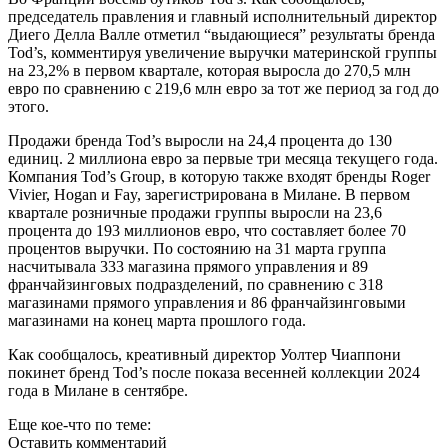
председатель правления и главный исполнительный директор
Диего Делла Валле отметил “выдающиеся” результаты бренда
Tod’s, комментируя увеличение выручки материнской группы
на 23,2% в первом квартале, которая выросла до 270,5 млн
евро по сравнению с 219,6 млн евро за тот же период за год до
этого.
Продажи бренда Tod’s выросли на 24,4 процента до 130
единиц. 2 миллиона евро за первые три месяца текущего года.
Компания Tod’s Group, в которую также входят бренды Roger
Vivier, Hogan и Fay, зарегистрирована в Милане. В первом
квартале розничные продажи группы выросли на 23,6
процента до 193 миллионов евро, что составляет более 70
процентов выручки. По состоянию на 31 марта группа
насчитывала 333 магазина прямого управления и 89
франчайзинговых подразделений, по сравнению с 318
магазинами прямого управления и 86 франчайзинговыми
магазинами на конец марта прошлого года.
Как сообщалось, креативный директор Уолтер Чиаппони
покинет бренд Tod’s после показа весенней коллекции 2024
года в Милане в сентябре.
Еще кое-что по теме:
Оставить комментарий