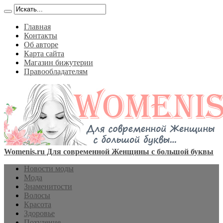
Главная
Контакты
Об авторе
Карта сайта
Магазин бижутерии
Правообладателям
Womenis.ru Для современной Женщины с большой буквы
Новости моды
Мода
Знаменитости
Волосы
Красота
Здоровье
Похудение