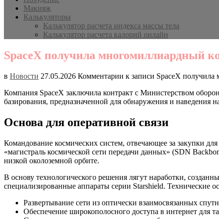
Макияж
Калькуляторы
Калькулятор расчета индекса массы тела
Калькулятор расчета калорий онлайн
SpaceX получила многомиллиардный кон
в
Новости
27.05.2026
Комментарии
к записи SpaceX получила 
Компания SpaceX заключила контракт с Министерством оборон
базирования, предназначенной для обнаружения и наведения на
Основа для оперативной связи
Командование космических систем, отвечающее за закупки для
«магистраль космической сети передачи данных» (SDN Backbon
низкой околоземной орбите.
В основу технологического решения лягут наработки, созданны
специализированные аппараты серии Starshield. Технические о
Развертывание сети из оптически взаимосвязанных спутн
Обеспечение широкополосного доступа в интернет для та