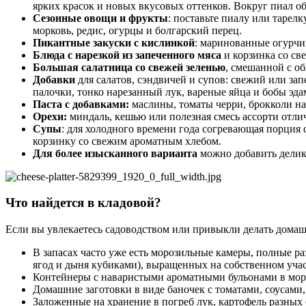
ярких красок и новых вкусовых оттенков. Вокруг пиал об
Сезонные овощи и фрукты
: поставьте пиалу или таре
морковь, редис, огурцы и болгарский перец.
Пикантные закуски с кислинкой
: маринованные огурчи
Блюда с нарезкой из запеченного мяса
и корзинка со св
Большая салатница со свежей зеленью
, смешанной с о
Добавки
для салатов, сэндвичей и супов: свежий или за
палочки, тонко нарезанный лук, вареные яйца и бобы эда
Паста с добавками:
маслины, томаты черри, брокколи на 
Орехи:
миндаль, кешью или полезная смесь ассорти отлич
Супы
: для холодного времени года согревающая порция 
корзинку со свежим ароматным хлебом.
Для более изысканного варианта
можно добавить делика
Что найдется в кладовой?
Если вы увлекаетесь садоводством или привыкли делать домашни
В запасах часто уже есть морозильные камеры, полные ра
ягод и дыня кубиками), выращенных на собственном учас
Контейнеры с наваристыми ароматными бульонами в моро
Домашние заготовки в виде баночек с томатами, соусами,
Заложенные на хранение в погреб лук, картофель разных с