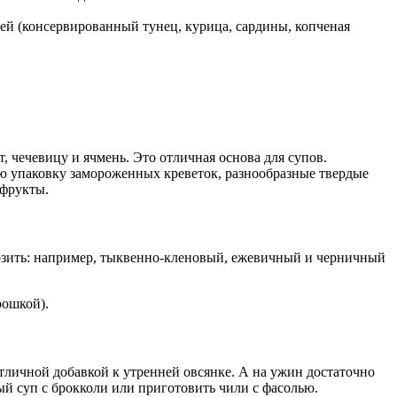
ей (консервированный тунец, курица, сардины, копченая
 чечевицу и ячмень. Это отличная основа для супов.
ю упаковку замороженных креветок, разнообразные твердые
офрукты.
орозить: например, тыквенно-кленовый, ежевичный и черничный
рошкой).
тличной добавкой к утренней овсянке. А на ужин достаточно
й суп с брокколи или приготовить чили с фасолью.