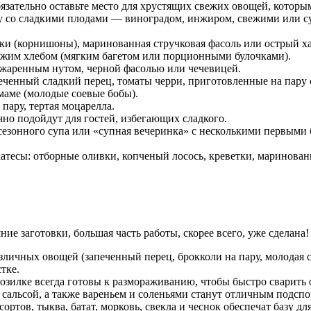
язательно оставьте место для хрустящих свежих овощей, которым
лку со сладкими плодами — виноградом, инжиром, свежими или 
ки (корнишоны), маринованная стручковая фасоль или острый х
ежим хлебом (мягким багетом или порционными булочками).
бжаренным нутом, черной фасолью или чечевицей.
печенный сладкий перец, томаты черри, приготовленные на пару
маме (молодые соевые бобы).
пару, тертая моцарелла.
но подойдут для гостей, избегающих сладкого.
сезонного супа или «супная вечеринка» с несколькими первыми 
тесы: отборные оливки, копченый лосось, креветки, маринован
е заготовки, большая часть работы, скорее всего, уже сделана!
зличных овощей (запеченный перец, брокколи на пару, молодая с
тке.
зилке всегда готовы к размораживанию, чтобы быстро сварить 
 сальсой, а также вареньем и соленьями станут отличным подспо
ортов, тыква, батат, морковь, свекла и чеснок обеспечат базу дл