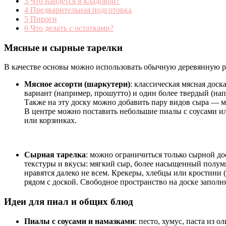
3
Что найдется в кладовой?
4
Предварительная подготовка
5
Пироги
6
Что делать с остатками?
Мясные и сырные тарелки
В качестве основы можно использовать обычную деревянную р
Мясное ассорти (шаркутери)
: классическая мясная до
вариант (например, прошутто) и один более твердый (на
Также на эту доску можно добавить пару видов сыра — м
В центре можно поставить небольшие пиалы с соусами ил
или корзинках.
Сырная тарелка
: можно ограничиться только сырной до
текстуры и вкусы: мягкий сыр, более насыщенный полумя
нравятся далеко не всем. Крекеры, хлебцы или кростин
рядом с доской. Свободное пространство на доске запол
Идеи для пиал и общих блюд
Пиалы с соусами и намазками
: песто, хумус, паста из