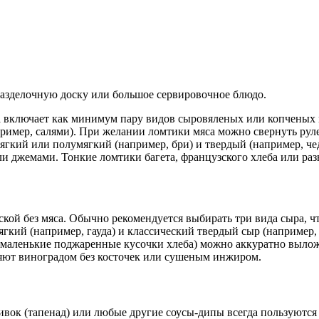
азделочную доску или большое сервировочное блюдо.
ска включает как минимум пару видов сыровяленых или копчены
пример, салями). При желании ломтики мяса можно свернуть руле
ягкий или полумягкий (например, бри) и твердый (например, че
и джемами. Тонкие ломтики багета, французского хлеба или раз
ской без мяса. Обычно рекомендуется выбирать три вида сыра, ч
гкий (например, гауда) и классический твердый сыр (например,
и (маленькие поджаренные кусочки хлеба) можно аккуратно выло
няют виноградом без косточек или сушеным инжиром.
 оливок (тапенад) или любые другие соусы-дипы всегда пользуют