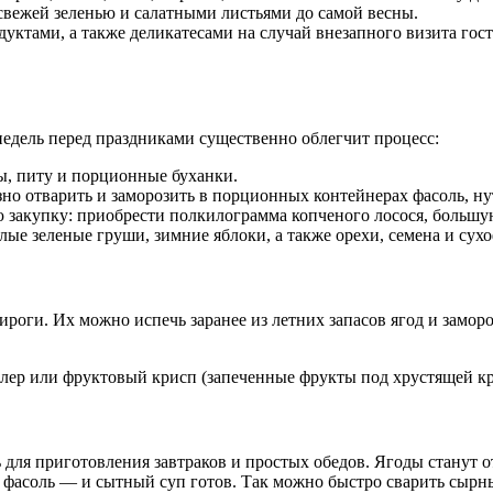
 свежей зеленью и салатными листьями до самой весны.
ктами, а также деликатесами на случай внезапного визита гост
недель перед праздниками существенно облегчит процесс:
ты, питу и порционные буханки.
о отварить и заморозить в порционных контейнерах фасоль, нут,
ю закупку: приобрести полкилограмма копченого лосося, большу
лые зеленые груши, зимние яблоки, а также орехи, семена и сух
пироги. Их можно испечь заранее из летних запасов ягод и зам
блер или фруктовый крисп (запеченные фрукты под хрустящей к
для приготовления завтраков и простых обедов. Ягоды станут о
 фасоль — и сытный суп готов. Так можно быстро сварить сырны