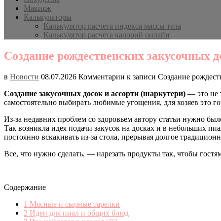
Макияж
Калькуляторы
Калькулятор расчета индекса массы тела
Калькулятор расчета калорий онлайн
Создание рождественских закусочных до
в
Новости
08.07.2026
Комментарии
к записи Создание рождеств
Создание закусочных досок и ассорти (шаркутери)
— это не 
самостоятельно выбирать любимые угощения, для хозяев это го
Из-за недавних проблем со здоровьем автору статьи нужно бы
Так возникла идея подачи закусок на досках и в небольших пиа
постоянно вскакивать из-за стола, прерывая долгое традиционн
Все, что нужно сделать, — нарезать продукты так, чтобы гостя
Содержание
1
Мясные и сырные тарелки
2
Идеи для пиал и общих блюд