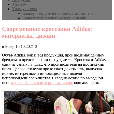
Макияж
Калькуляторы
Калькулятор расчета индекса массы тела
Калькулятор расчета калорий онлайн
Современные кроссовки Adidas:
материалы, дизайн
в
Мода
10.10.2021
0
Обувь Adidas, как и вся продукция, производимая данным
брендом, в представлении не нуждается. Кроссовки Adidas –
одни из самых лучших, что производитель на протяжении
почти целого столетия продолжает доказывать, выпуская
новые, интересные и инновационные модели
непревзойденного качества. Сегодня можно по выгодной
цене
купить Adidas в интернет-магазине
outmaxshop.ru.