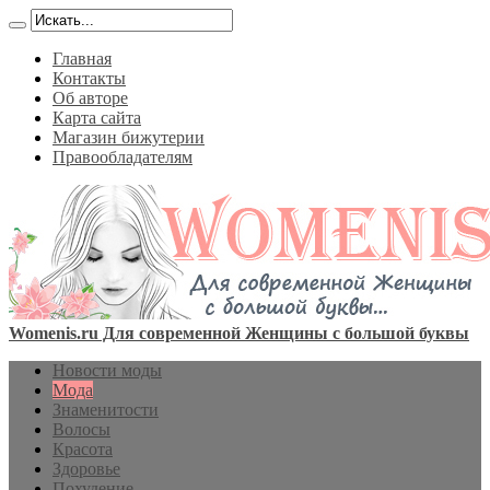
Главная
Контакты
Об авторе
Карта сайта
Магазин бижутерии
Правообладателям
Womenis.ru Для современной Женщины с большой буквы
Новости моды
Мода
Знаменитости
Волосы
Красота
Здоровье
Похудение