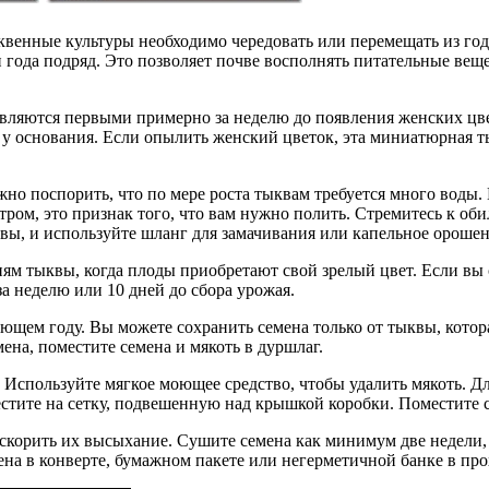
квенные культуры необходимо чередовать или перемещать из год
ри года подряд. Это позволяет почве восполнять питательные вещ
ляются первыми примерно за неделю до появления женских цвет
 у основания. Если опылить женский цветок, эта миниатюрная т
ожно поспорить, что по мере роста тыквам требуется много воды
тром, это признак того, что вам нужно полить. Стремитесь к об
ы, и используйте шланг для замачивания или капельное орошен
ям тыквы, когда плоды приобретают свой зрелый цвет. Если вы 
за неделю или 10 дней до сбора урожая.
ующем году. Вы можете сохранить семена только от тыквы, котор
ена, поместите семена и мякоть в дуршлаг.
. Используйте мягкое моющее средство, чтобы удалить мякоть. 
естите на сетку, подвешенную над крышкой коробки. Поместите с
ускорить их высыхание. Сушите семена как минимум две недели
на в конверте, бумажном пакете или негерметичной банке в про