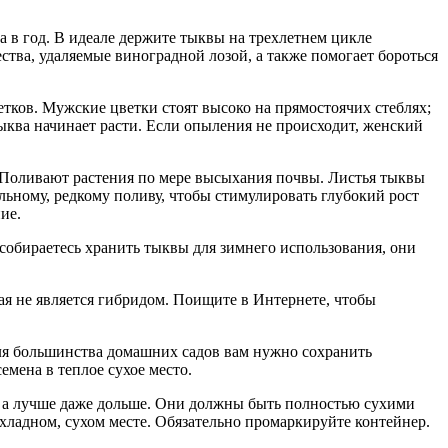
а в год. В идеале держите тыквы на трехлетнем цикле
ества, удаляемые виноградной лозой, а также помогает бороться
ков. Мужские цветки стоят высоко на прямостоячих стеблях;
ыква начинает расти. Если опыления не происходит, женский
. Поливают растения по мере высыхания почвы. Листья тыквы
ильному, редкому поливу, чтобы стимулировать глубокий рост
ие.
собираетесь хранить тыквы для зимнего использования, они
ая не является гибридом. Поищите в Интернете, чтобы
Для большинства домашних садов вам нужно сохранить
емена в теплое сухое место.
, а лучше даже дольше. Они должны быть полностью сухими
хладном, сухом месте. Обязательно промаркируйте контейнер.