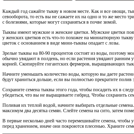
Каждый год сажайте тыкву в новом месте. Как и все овощи, ты
севооборота, то есть вы не сажаете их на одно и то же место т
с болезнями, которые могут сохраняться в почве зимой.
Тыквы имеют мужские и женские цветки. Мужские цветки появ
у женских цветков есть что-то похожее на миниатюрную тыкву
цветок с основанием в виде мини-тыквы опадает с лозы.
Зрелые тыквы на 80-90 процентов состоят из воды, поэтому м
обычно увядают в полдень, но если растения увядают ранним у
корней. Скопируйте гигантских фермеров, выращивающих тыкв
Начните уменьшать количество воды, которую вы даете растени
будут храниться дольше, если вы полностью прекратите полив 
Сохраните семена тыквы этого года, чтобы посадить их в след
убедиться, что вы не выращиваете гибрид. Чтобы сохранить сем
Поливая их теплой водой, начните выбирать отдельные семена
максимум два десятка семян. Слейте семена на сито, затем пом
В первые несколько дней часто перемешивайте семена, чтобы 
перед хранением, иначе они покроются плесенью. Храните семе