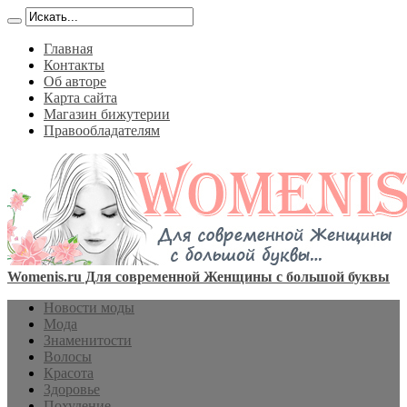
Главная
Контакты
Об авторе
Карта сайта
Магазин бижутерии
Правообладателям
Womenis.ru Для современной Женщины с большой буквы
Новости моды
Мода
Знаменитости
Волосы
Красота
Здоровье
Похудение