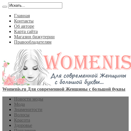
Главная
Контакты
Об авторе
Карта сайта
Магазин бижутерии
Правообладателям
Womenis.ru Для современной Женщины с большой буквы
Новости моды
Мода
Знаменитости
Волосы
Красота
Здоровье
Похудение