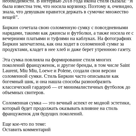
необходимости. В интервью 2018 года икона стиля сказала: “Я
была известна тем, что носила корзинку. Поэтому я, очевидно,
знала, что девушкам нравится держать в сумочке множество
вещей”.
Биркин сочетала свою соломенную сумку с повседневными
нарядами, такими как джинсы и футболки, а также носила ее с
вечерними платьями и туфлями на каблуках. На фотографиях
Биркин запечатлена, как она ходит в соломенной сумке за
продуктами, кладет в нее хлеб и даже берет утреннюю газету.
Эта сумка повлияла на формирование стиля многих
поколений француженок, и другие бренды, в том числе Saint
Laurent, Miu Miu, Loewe и Polene, создали свои версии
соломенной сумки. Стиль Биркин часто описывали как
богемный шик, и она нашла способы разнообразить
классический гардероб — от минималистичных футболок до
объемных свитеров.
Соломенная сумка — это вечный аспект ее модной эстетики,
который будет продолжать оказывать влияние на стиль
француженок для будущих поколений.
Еще кое-что по теме:
Оставить комментарий