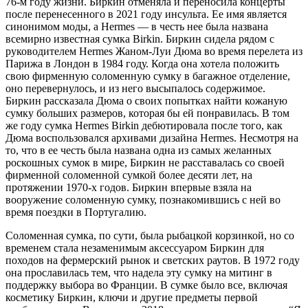
76-м году жизни. Биркин отменяла и переносила концерты
после перенесенного в 2021 году инсульта. Ее имя является
синонимом моды, а Hermes — в честь нее была названа
всемирно известная сумка Birkin. Биркин сидела рядом с
руководителем Hermes Жаном-Луи Дюма во время перелета из
Парижа в Лондон в 1984 году. Когда она хотела положить
свою фирменную соломенную сумку в багажное отделение,
оно перевернулось, и из него высыпалось содержимое.
Биркин рассказала Дюма о своих попытках найти кожаную
сумку больших размеров, которая бы ей понравилась. В том
же году сумка Hermes Birkin дебютировала после того, как
Дюма воспользовался архивами дизайна Hermes. Несмотря на
то, что в ее честь была названа одна из самых желанных
роскошных сумок в мире, Биркин не расставалась со своей
фирменной соломенной сумкой более десяти лет, на
протяжении 1970-х годов. Биркин впервые взяла на
вооружение соломенную сумку, познакомившись с ней во
время поездки в Португалию.
Соломенная сумка, по сути, была рыбацкой корзинкой, но со
временем стала незаменимым аксессуаром Биркин для
походов на фермерский рынок и светских раутов. В 1972 году
она прославилась тем, что надела эту сумку на митинг в
поддержку выбора во Франции. В сумке было все, включая
косметику Биркин, ключи и другие предметы первой