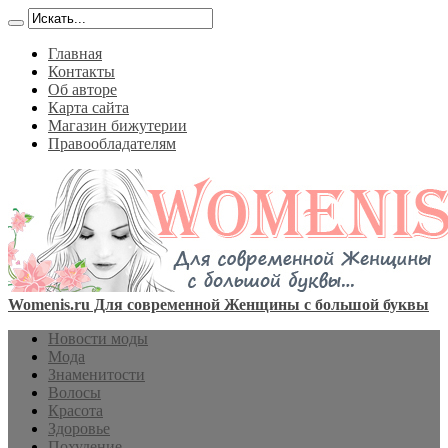
Главная
Контакты
Об авторе
Карта сайта
Магазин бижутерии
Правообладателям
Womenis.ru Для современной Женщины с большой буквы
Новости моды
Мода
Знаменитости
Волосы
Красота
Здоровье
Похудение