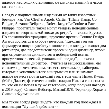
дилеров настоящих старинных ювелирных изделий и часов
класса люкс.
Наряду с подписанными изделиями от таких известных
брендов, как Van Cleef & Arpels, Cartier, Tiffany &amp, Co.,
Bulgari, Suzanne Bellperon, Rolex, Jaeger LeCoultre и Patek
Philippe, посетители также могут увидеть неподписанные
изделия от георгианской эпохи до ретро”, — сказал Бруссо.
По сложившейся традиции, вручение премии Couture Design
Awards состоится в субботу вечером. “Каждый год мы
формируем новую судейскую коллегию, в которую входят два
ритейлера, два представителя прессы и один дизайнер, чтобы
при определении финалистов и победителей всегда
присутствовал свежий, уникальный подход”, — сказал
исполнительный директор. “Учитывая вышесказанное, мы
считаем примечательным, что есть несколько дизайнеров,
которые в конечном итоге выигрывают или занимают
призовые места почти каждый год, в том числе Никос Кулис
(Майк Джозеф фактически поблагодарил Никоса со сцены за
то, что он не попал в ту же категорию, когда получал награду
в 2019 году), Стивен Вебстер, Mariani1878, Фернандо Хорхе и
Сильвия Фурманович.
Мы также всегда рады видеть, кто каждый год побеждает в
номинации ”Лучший дебютант»».