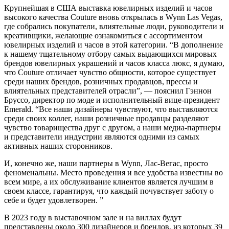
Крупнейшая в США выставка ювелирных изделий и часов
высокого качества Couture вновь открылась в Wynn Las Vegas,
где собрались покупатели, влиятельные люди, руководители и
креативщики, желающие ознакомиться с ассортиментом
ювелирных изделий и часов в этой категории. “В дополнение
к нашему тщательному отбору самых выдающихся мировых
брендов ювелирных украшений и часов класса люкс, я думаю,
что Couture отличает чувство общности, которое существует
среди наших брендов, розничных продавцов, прессы и
влиятельных представителей отрасли”, — пояснил Гэннон
Бруссо, директор по моде и исполнительный вице-президент
Emerald. “Все наши дизайнеры чувствуют, что выставляются
среди своих коллег, наши розничные продавцы разделяют
чувство товарищества друг с другом, а наши медиа-партнеры
и представители индустрии являются одними из самых
активных наших сторонников.
И, конечно же, наши партнеры в Wynn, Лас-Вегас, просто
феноменальны. Место проведения и все удобства известны во
всем мире, а их обслуживание клиентов является лучшим в
своем классе, гарантируя, что каждый почувствует заботу о
себе и будет удовлетворен. ”
В 2023 году в выставочном зале и на виллах будут
представлены около 300 дизайнеров и брендов, из которых 39