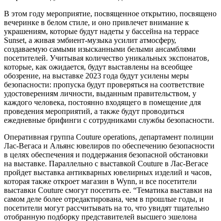
В этом году мероприятие, посвященное открытию, посвящено
вечеринке в белом стиле, и оно привлечет внимание к
украшениям, которые будут надеты у бассейна на террасе
Sunset, а живая эмбиент-музыка усилит атмосферу,
создаваемую самыми изысканными белыми ансамблями
посетителей. Учитывая количество уникальных экспонатов,
которые, как ожидается, будут выставлены на всеобщее
обозрение, на выставке 2023 года будут усилены меры
безопасности: пропуска будут проверяться на соответствие
удостоверениям личности, выданным правительством, у
каждого человека, постоянно входящего в помещение для
проведения мероприятий, а также будут проводиться
ежедневные брифинги с сотрудниками службы безопасности.
Оперативная группа Couture operations, департамент полиции
Лас-Вегаса и Альянс ювелиров по обеспечению безопасности
в целях обеспечения и поддержания безопасной обстановки
на выставке. Параллельно с выставкой Couture в Лас-Вегасе
пройдет выставка антикварных ювелирных изделий и часов,
которая также откроет магазин в Wynn, и все посетители
выставки Couture смогут посетить ее. “Тематика выставки на
самом деле более отредактирована, чем в прошлые годы, и
посетители могут рассчитывать на то, что увидят тщательно
отобранную подборку представителей высшего эшелона