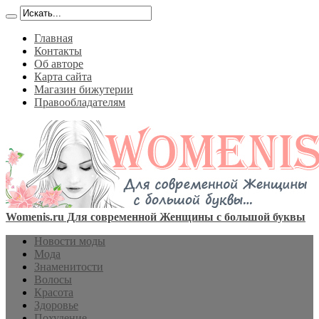
Главная
Контакты
Об авторе
Карта сайта
Магазин бижутерии
Правообладателям
Womenis.ru Для современной Женщины с большой буквы
Новости моды
Мода
Знаменитости
Волосы
Красота
Здоровье
Похудение