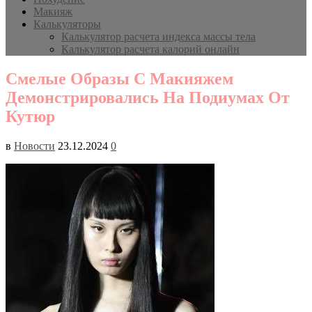
Макияж
Калькуляторы
Калькулятор расчета индекса массы тела
Калькулятор расчета калорий онлайн
Смелые Образы С Макияжем
Демонстрировались На Подиумах От
Кутюр
в
Новости
23.12.2024
0