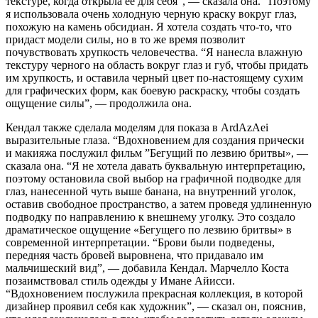
текстуре, когда открыла ее для себя”, — сказала она. “Поэтому
я использовала очень холодную черную краску вокруг глаз,
похожую на камень обсидиан. Я хотела создать что-то, что
придаст модели силы, но в то же время позволит
почувствовать хрупкость человечества. “Я нанесла влажную
текстуру черного на область вокруг глаз и губ, чтобы придать
им хрупкость, и оставила черный цвет по-настоящему сухим
для графических форм, как боевую раскраску, чтобы создать
ощущение силы”, — продолжила она.
Кендал также сделала моделям для показа в ArdAzAei
выразительные глаза. “Вдохновением для создания прически
и макияжа послужил фильм ”Бегущий по лезвию бритвы», —
сказала она. “Я не хотела давать буквальную интерпретацию,
поэтому остановила свой выбор на графичной подводке для
глаз, нанесенной чуть выше банана, на внутренний уголок,
оставив свободное пространство, а затем проведя удлиненную
подводку по направлению к внешнему уголку. Это создало
драматическое ощущение «Бегущего по лезвию бритвы» в
современной интерпретации. “Брови были подведены,
передняя часть бровей выровнена, что придавало им
мальчишеский вид”, — добавила Кендал. Марчелло Коста
позаимствовал стиль одежды у Имане Айисси.
“Вдохновением послужила прекрасная коллекция, в которой
дизайнер проявил себя как художник”, — сказал он, пояснив,