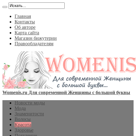
Главная
Контакты
Об авторе
Карта сайта
Магазин бижутерии
Правообладателям
Womenis.ru Для современной Женщины с большой буквы
Новости моды
Мода
Знаменитости
Волосы
Красота
Здоровье
Похудение