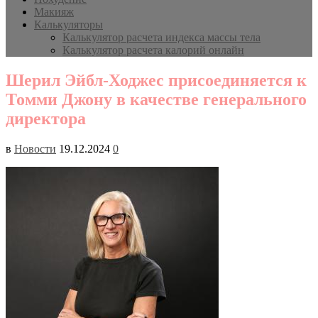
Макияж
Калькуляторы
Калькулятор расчета индекса массы тела
Калькулятор расчета калорий онлайн
Шерил Эйбл-Ходжес присоединяется к
Томми Джону в качестве генерального
директора
в
Новости
19.12.2024
0