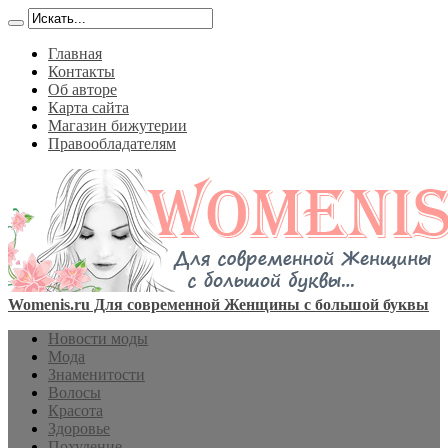
Главная
Контакты
Об авторе
Карта сайта
Магазин бижутерии
Правообладателям
Womenis.ru Для современной Женщины с большой буквы
Новости моды
Мода
Знаменитости
Волосы
Красота
Здоровье
Похудение