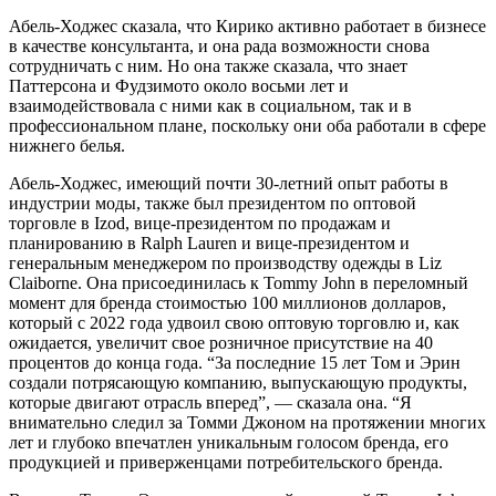
Абель-Ходжес сказала, что Кирико активно работает в бизнесе
в качестве консультанта, и она рада возможности снова
сотрудничать с ним. Но она также сказала, что знает
Паттерсона и Фудзимото около восьми лет и
взаимодействовала с ними как в социальном, так и в
профессиональном плане, поскольку они оба работали в сфере
нижнего белья.
Абель-Ходжес, имеющий почти 30-летний опыт работы в
индустрии моды, также был президентом по оптовой
торговле в Izod, вице-президентом по продажам и
планированию в Ralph Lauren и вице-президентом и
генеральным менеджером по производству одежды в Liz
Claiborne. Она присоединилась к Tommy John в переломный
момент для бренда стоимостью 100 миллионов долларов,
который с 2022 года удвоил свою оптовую торговлю и, как
ожидается, увеличит свое розничное присутствие на 40
процентов до конца года. “За последние 15 лет Том и Эрин
создали потрясающую компанию, выпускающую продукты,
которые двигают отрасль вперед”, — сказала она. “Я
внимательно следил за Томми Джоном на протяжении многих
лет и глубоко впечатлен уникальным голосом бренда, его
продукцией и приверженцами потребительского бренда.