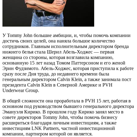
У Tommy John большие амбиции, и, чтобы помочь компании
достичь своих целей, она наняла большое количество
сотрудников. Главным исполнительным директором бренда
нижнего белья стала Шерил Абель-Ходжес — первая
женщина со стороны, которая возглавила компанию,
основанную 15 лет назад Томом Паттерсоном и его женой
Эрин Фудзимото. Абель-Ходжес, которая приступила к работе
сразу после Дня труда, до недавнего времени была
генеральным директором Calvin Klein, а также занимала пост
президента Calvin Klein в Северной Америке и PVH
Underwear Group.
В общей сложности она проработала в PVH 15 лет, работая в
основном под руководством бывшего генерального директора
Эмануэля Кирико. В прошлом году Кирико занял место в
совете директоров Tommy John, чтобы помочь бизнесу
расшириться благодаря личным инвестициям, а также
инвестициям LNK Partners, частной инвестиционной
компании, партнером которой он является.