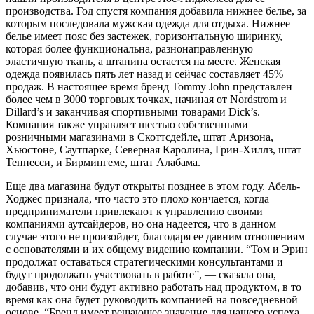
производства. Год спустя компания добавила нижнее белье, за
которым последовала мужская одежда для отдыха. Нижнее
белье имеет пояс без застежек, горизонтальную ширинку,
которая более функциональна, разнонаправленную
эластичную ткань, а штанина остается на месте. Женская
одежда появилась пять лет назад и сейчас составляет 45%
продаж. В настоящее время бренд Tommy John представлен
более чем в 3000 торговых точках, начиная от Nordstrom и
Dillard’s и заканчивая спортивными товарами Dick’s.
Компания также управляет шестью собственными
розничными магазинами в Скоттсдейле, штат Аризона,
Хьюстоне, Саутпарке, Северная Каролина, Грин-Хиллз, штат
Теннесси, и Бирмингеме, штат Алабама.
Еще два магазина будут открыты позднее в этом году. Абель-
Ходжес признала, что часто это плохо кончается, когда
предприниматели привлекают к управлению своими
компаниями аутсайдеров, но она надеется, что в данном
случае этого не произойдет, благодаря ее давним отношениям
с основателями и их общему видению компании. “Том и Эрин
продолжат оставаться стратегическими консультантами и
будут продолжать участвовать в работе”, — сказала она,
добавив, что они будут активно работать над продуктом, в то
время как она будет руководить компанией на повседневной
основе. “Бренд имеет решающее значение для нашего успеха,