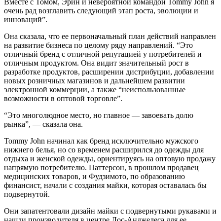
Вместе с Томом, Эрин и невероятной командой Tommy John я
очень рад возглавить следующий этап роста, эволюции и
инноваций”.
Она сказала, что ее первоначальный план действий направлен
на развитие бизнеса по целому ряду направлений. “Это
отличный бренд с отличной репутацией у потребителей и
отличным продуктом. Она видит значительный рост в
разработке продуктов, расширении дистрибуции, добавлении
новых розничных магазинов и дальнейшем развитии
электронной коммерции, а также “неиспользованные
возможности в оптовой торговле”.
“Это многолюдное место, но главное — завоевать долю
рынка”, — сказала она.
Tommy John начинал как бренд исключительно мужского
нижнего белья, но со временем расширился до одежды для
отдыха и женской одежды, ориентируясь на оптовую продажу
напрямую потребителю. Паттерсон, в прошлом продавец
медицинских товаров, и Фудзимото, по образованию
финансист, начали с создания майки, которая оставалась бы
подвернутой.
Они запатентовали дизайн майки с подвернутыми рукавами и
нашли производителя в центре Лос-Анджелеса для ее