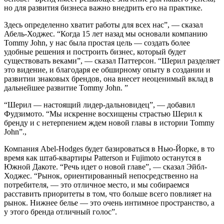
но для развития бизнеса важно внедрить его на практике.
Здесь определенно хватит работы для всех нас”, — сказал
Абель-Ходжес. “Когда 15 лет назад мы основали компанию
Tommy John, у нас была простая цель — создать более
удобные решения и построить бизнес, который будет
существовать веками”, — сказал Паттерсон. “Шерил разделяет
это видение, и благодаря ее обширному опыту в создании и
развитии знаковых брендов, она внесет неоценимый вклад в
дальнейшее развитие Tommy John. ”
“Шерил — настоящий лидер-дальновидец”, — добавил
Фудзимото. “Мы искренне восхищены страстью Шерил к
бренду и с нетерпением ждем новой главы в истории Tommy
John”.,
Компания Abel-Hodges будет базироваться в Нью-Йорке, в то
время как штаб-квартиры Patterson и Fujimoto останутся в
Южной Дакоте. “Речь идет о новой главе”, — сказал Эйбл-
Ходжес. “Рынок, ориентированный непосредственно на
потребителя, — это отличное место, и мы собираемся
расставить приоритеты в том, что больше всего повлияет на
рынок. Нижнее белье — это очень интимное пространство, а
у этого бренда отличный голос”.