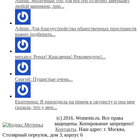
Admin: Молочный топ для ногтей отлично завершает
любой маникюр, при...
Admin: Для благоустройства общественных пространств
важно подбирать...
михаил: Ренат! Красавчик! Рекомендую!...
Сергей: Пушистые очень...
Екатерина: Я приходила на прием к окулисту и она мне
сказала, что у мен...
(c) 2016. Womenis.ru. Все права
защищены. Копирование запрещено!
Контакты
. Наш адрес: г. Москва,
Столярный переулок, дом 3, корпус 6