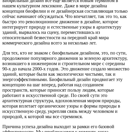
Биофильный дизайн все еще является новым термином в
нашем культурном лексиконе. Даже в мире дизайна
концепция биофилии и ее дизайнерская составляющая только
сейчас начинают обсуждаться. Что впечатляет, так это то, как
быстро это революционное движение в дизайне, которое
интегрирует природу и естественные узоры в архитектуру
зданий, вырвалось на сцену, переместившись из
относительной безвестности на передний край мира
коммерческого дизайна всего за несколько лет.
Для тех, кто не знаком с биофильным дизайном, это, по сути,
продолжение популярного движения за зеленую архитектуру,
возникшего в инженерном и строительном мире с середины
90-х до начала 2000-х годов. Это движение создало множество
зданий, которые были как экологически чистыми, так и
энергоэффективными. Биофильный дизайн продвигает эту
концепцию на шаг вперед, работая над созданием
пространств, которые приносят пользу людям, которые
работают в искусственной среде. По своей сути это
архитектурная структура, вдохновленная миром природы,
которая вплетает органические узоры и формы природы в
искусственную среду, укрепляя связь между человеком и
природой, к которой мы все стремимся.
Причина успеха дизайна выходит за рамки его базовой
эффективности. Мы приближаемся к моменту, когда