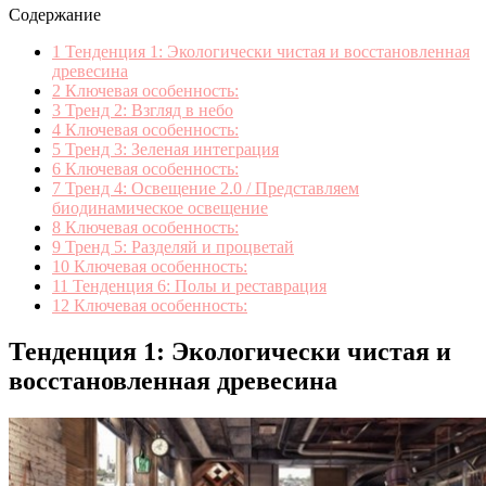
Содержание
1
Тенденция 1: Экологически чистая и восстановленная
древесина
2
Ключевая особенность:
3
Тренд 2: Взгляд в небо
4
Ключевая особенность:
5
Тренд 3: Зеленая интеграция
6
Ключевая особенность:
7
Тренд 4: Освещение 2.0 / Представляем
биодинамическое освещение
8
Ключевая особенность:
9
Тренд 5: Разделяй и процветай
10
Ключевая особенность:
11
Тенденция 6: Полы и реставрация
12
Ключевая особенность:
Тенденция 1: Экологически чистая и
восстановленная древесина