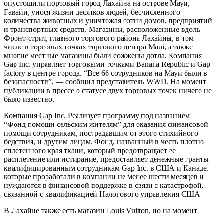
опустошили портовый город Лахайна на острове Мауи,
Гавайи, унося жизни десятков людей, бесчисленного
количества животных и уничтожая сотни домов, предприятий
и транспортных средств. Магазины, расположенные вдоль
Фронт-стрит, главного торгового района Лахайны, в том
числе в торговых точках торгового центра Maui, а также
многие местные магазины были сожжены дотла. Компания
Gap Inc. управляет торговыми точками Banana Republic и Gap
factory в центре города. “Все 66 сотрудников на Мауи были в
безопасности”, — сообщил представитель WWD. На момент
публикации в прессе о статусе двух торговых точек ничего не
было известно.
Компания Gap Inc. Реализует программу под названием
“Фонд помощи сельским жителям” для оказания финансовой
помощи сотрудникам, пострадавшим от этого стихийного
бедствия, и другим лицам. Фонд, названный в честь плотно
сплетенного края ткани, который предотвращает ее
расплетение или истирание, предоставляет денежные гранты
квалифицированным сотрудникам Gap Inc. в США и Канаде,
которые проработали в компании не менее шести месяцев и
нуждаются в финансовой поддержке в связи с катастрофой,
связанной с квалификацией Налогового управления США.
В Лахайне также есть магазин Louis Vuitton, но на момент