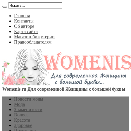
Главная
Контакты
Об авторе
Карта сайта
Магазин бижутерии
Правообладателям
Womenis.ru Для современной Женщины с большой буквы
Новости моды
Мода
Знаменитости
Волосы
Красота
Здоровье
Похудение