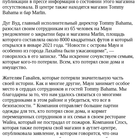
публикации в прессе информация о состоянии этого магазина
отсутствовала. В центре также находятся магазин Tommy
Bahama и бар Marlin.
Дуг Вуд, главный исполнительный директор Tommy Bahama,
разослал своим сотрудникам из 65 человек на Мауи
уведомление о закрытии бара и магазина Marlin, площадь
которого составляла около 8000 квадратных футов и который
открылся в январе 2021 года. “Новости с острова Мауи и
особенно из города Лахайна были ужасающими”, —
говорилось в его записке. “Мы искренне сочувствуем семьям,
которые кого-то потеряли. Всем, кто потерял свои дома и
имущество.
Жителям Гавайев, которые потеряли значительную часть
своей истории. Как и многие другие, Мауи занимает особое
место в сердцах сотрудников и гостей Tommy Bahama. Мы
благодарны за то, что нам удалось связаться со многими
сотрудниками в этом районе и убедиться, что все в
безопасности. ” Компания отправляет большие партии
одежды для тех, кто потерял свои дома, и кормит
перемещенных сотрудников и их семьи в своем ресторане
Wailea, который не пострадал от пожаров. Компания Crocs,
которая также потеряла свой магазин в аутлет-центре,
опубликовала заявление, в котором говорится, что она