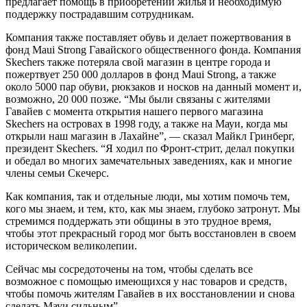
предлагает помощь в приобретении жилья и необходимую
поддержку пострадавшим сотрудникам.
Компания также поставляет обувь и делает пожертвования в
фонд Maui Strong Гавайского общественного фонда. Компания
Skechers также потеряла свой магазин в центре города и
пожертвует 250 000 долларов в фонд Maui Strong, а также
около 5000 пар обуви, рюкзаков и носков на данный момент и,
возможно, 20 000 позже. “Мы были связаны с жителями
Гавайев с момента открытия нашего первого магазина
Skechers на островах в 1998 году, а также на Мауи, когда мы
открыли наш магазин в Лахайне”, — сказал Майкл Гринберг,
президент Skechers. “Я ходил по Фронт-стрит, делал покупки
и обедал во многих замечательных заведениях, как и многие
члены семьи Скечерс.
Как компания, так и отдельные люди, мы хотим помочь тем,
кого мы знаем, и тем, кто, как мы знаем, глубоко затронут. Мы
стремимся поддержать эти общины в это трудное время,
чтобы этот прекрасный город мог быть восстановлен в своем
историческом великолепии.
Сейчас мы сосредоточены на том, чтобы сделать все
возможное с помощью имеющихся у нас товаров и средств,
чтобы помочь жителям Гавайев в их восстановлении и снова
сделать Мауи сильным”.