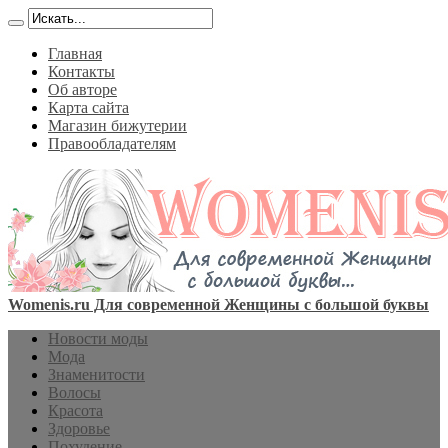
Главная
Контакты
Об авторе
Карта сайта
Магазин бижутерии
Правообладателям
Womenis.ru Для современной Женщины с большой буквы
Новости моды
Мода
Знаменитости
Волосы
Красота
Здоровье
Похудение