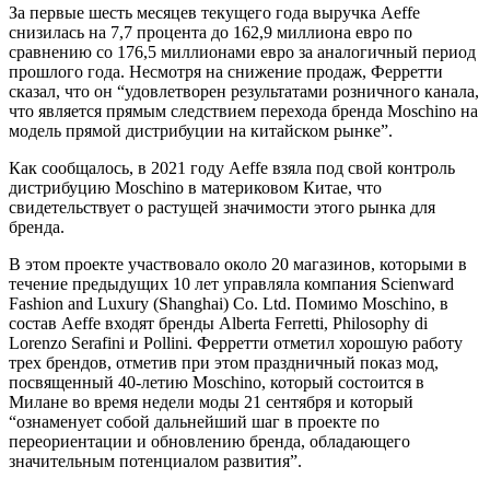
За первые шесть месяцев текущего года выручка Aeffe
снизилась на 7,7 процента до 162,9 миллиона евро по
сравнению со 176,5 миллионами евро за аналогичный период
прошлого года. Несмотря на снижение продаж, Ферретти
сказал, что он “удовлетворен результатами розничного канала,
что является прямым следствием перехода бренда Moschino на
модель прямой дистрибуции на китайском рынке”.
Как сообщалось, в 2021 году Aeffe взяла под свой контроль
дистрибуцию Moschino в материковом Китае, что
свидетельствует о растущей значимости этого рынка для
бренда.
В этом проекте участвовало около 20 магазинов, которыми в
течение предыдущих 10 лет управляла компания Scienward
Fashion and Luxury (Shanghai) Co. Ltd. Помимо Moschino, в
состав Aeffe входят бренды Alberta Ferretti, Philosophy di
Lorenzo Serafini и Pollini. Ферретти отметил хорошую работу
трех брендов, отметив при этом праздничный показ мод,
посвященный 40-летию Moschino, который состоится в
Милане во время недели моды 21 сентября и который
“ознаменует собой дальнейший шаг в проекте по
переориентации и обновлению бренда, обладающего
значительным потенциалом развития”.