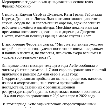
Мероприятие задумано как дань уважения основателю
Франко Москино.
Стилисты Карлин Серф де Дудзееле, Кэти Гранд, Габриэлла
Карефа-Джонсон и Лючия Лью возглавят коллекцию этого
сезона, создав по 10 современных образов, вдохновленных
работами покойного дизайнера. Moschino пока не назвала
преемника последнего креативного директора Джереми
Скотта, который покинул бренд в марте спустя 10 лет.
В заключение Ферретти сказал: “Мы с нетерпением ожидаем
второй половины года, уделяя постоянное внимание рынкам
и нашим клиентам, но уверены, что очень скоро вернемся к
удовлетворительному росту”.
За первые шесть месяцев текущего года Aeffe сообщила о
чистом убытке в размере 11,7 млн евро по сравнению с чистой
прибылью в размере 2,9 млн евро в 2022 году.
Скорректированная прибыль до вычета процентов, налогов,
износа и амортизации, за вычетом чрезвычайных
последствий, связанных с организационной
реструктуризацией группы, сократилась вдвое и составила
10,4 млн евро по сравнению с 20,9 млн евро в 2022 году.
За этот период Aeffe зафиксировала скорректированный