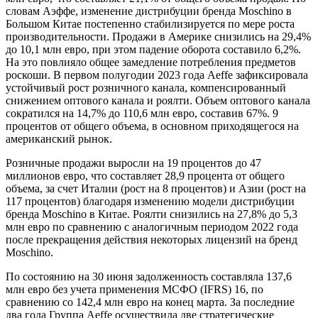
словам Аэффе, изменение дистрибуции бренда Moschino в
Большом Китае постепенно стабилизируется по мере роста
производительности. Продажи в Америке снизились на 29,4%
до 10,1 млн евро, при этом падение оборота составило 6,2%.
На это повлияло общее замедление потребления предметов
роскоши. В первом полугодии 2023 года Aeffe зафиксировала
устойчивый рост розничного канала, компенсированный
снижением оптового канала и роялти. Объем оптового канала
сократился на 14,7% до 110,6 млн евро, составив 67%. 9
процентов от общего объема, в основном приходящегося на
американский рынок.
Розничные продажи выросли на 19 процентов до 47
миллионов евро, что составляет 28,9 процента от общего
объема, за счет Италии (рост на 8 процентов) и Азии (рост на
117 процентов) благодаря изменению модели дистрибуции
бренда Moschino в Китае. Роялти снизились на 27,8% до 5,3
млн евро по сравнению с аналогичным периодом 2022 года
после прекращения действия некоторых лицензий на бренд
Moschino.
По состоянию на 30 июня задолженность составляла 137,6
млн евро без учета применения МСФО (IFRS) 16, по
сравнению со 142,4 млн евро на конец марта. За последние
два года Группа Aeffe осуществила две стратегические