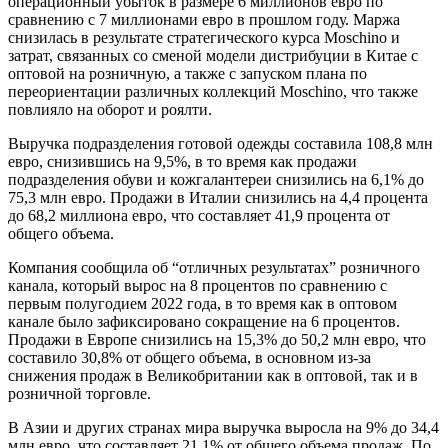
операционный убыток в размере 6 миллионов евро по
сравнению с 7 миллионами евро в прошлом году. Маржа
снизилась в результате стратегического курса Moschino и
затрат, связанных со сменой модели дистрибуции в Китае с
оптовой на розничную, а также с запуском плана по
переориентации различных коллекций Moschino, что также
повлияло на оборот и роялти.
Выручка подразделения готовой одежды составила 108,8 млн
евро, снизившись на 9,5%, в то время как продажи
подразделения обуви и кожгалантереи снизились на 6,1% до
75,3 млн евро. Продажи в Италии снизились на 4,4 процента
до 68,2 миллиона евро, что составляет 41,9 процента от
общего объема.
Компания сообщила об “отличных результатах” розничного
канала, который вырос на 8 процентов по сравнению с
первым полугодием 2022 года, в то время как в оптовом
канале было зафиксировано сокращение на 6 процентов.
Продажи в Европе снизились на 15,3% до 50,2 млн евро, что
составило 30,8% от общего объема, в основном из-за
снижения продаж в Великобритании как в оптовой, так и в
розничной торговле.
В Азии и других странах мира выручка выросла на 9% до 34,4
млн евро, что составляет 21,1% от общего объема продаж. По