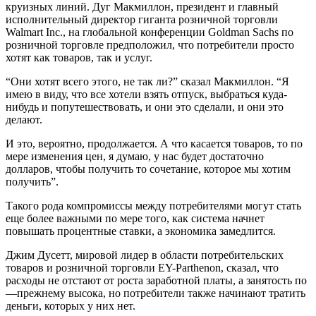
круизных линий. Дуг Макмиллон, президент и главный
исполнительный директор гиганта розничной торговли
Walmart Inc., на глобальной конференции Goldman Sachs по
розничной торговле предположил, что потребители просто
хотят как товаров, так и услуг.
“Они хотят всего этого, не так ли?” сказал Макмиллон. “Я
имею в виду, что все хотели взять отпуск, выбраться куда-
нибудь и попутешествовать, и они это сделали, и они это
делают.
И это, вероятно, продолжается. А что касается товаров, то по
мере изменения цен, я думаю, у нас будет достаточно
долларов, чтобы получить то сочетание, которое мы хотим
получить”.
Такого рода компромиссы между потребителями могут стать
еще более важными по мере того, как система начнет
повышать процентные ставки, а экономика замедлится.
Джим Дусетт, мировой лидер в области потребительских
товаров и розничной торговли EY-Parthenon, сказал, что
расходы не отстают от роста заработной платы, а занятость по
—прежнему высока, но потребители также начинают тратить
деньги, которых у них нет.