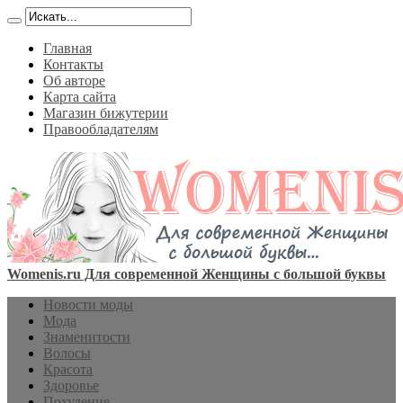
Главная
Контакты
Об авторе
Карта сайта
Магазин бижутерии
Правообладателям
Womenis.ru Для современной Женщины с большой буквы
Новости моды
Мода
Знаменитости
Волосы
Красота
Здоровье
Похудение