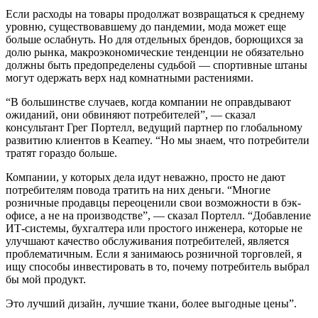
Если расходы на товары продолжат возвращаться к среднему
уровню, существовавшему до пандемии, мода может еще
больше ослабнуть. Но для отдельных брендов, борющихся за
долю рынка, макроэкономические тенденции не обязательно
должны быть предопределены судьбой — спортивные штаны
могут одержать верх над комнатными растениями.
“В большинстве случаев, когда компании не оправдывают
ожиданий, они обвиняют потребителей”, — сказал
консультант Грег Портелл, ведущий партнер по глобальному
развитию клиентов в Kearney. “Но мы знаем, что потребители
тратят гораздо больше.
Компании, у которых дела идут неважно, просто не дают
потребителям повода тратить на них деньги. “Многие
розничные продавцы переоценили свои возможности в бэк-
офисе, а не на производстве”, — сказал Портелл. “Добавление
ИТ-системы, бухгалтера или простого инженера, которые не
улучшают качество обслуживания потребителей, является
проблематичным. Если я занимаюсь розничной торговлей, я
ищу способы инвестировать в то, почему потребитель выбрал
бы мой продукт.
Это лучший дизайн, лучшие ткани, более выгодные цены”.