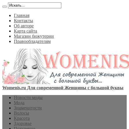
Главная
Контакты
Об авторе
Карта сайта
Магазин бижутерии
Правообладателям
Womenis.ru Для современной Женщины с большой буквы
Новости моды
Мода
Знаменитости
Волосы
Красота
Здоровье
Похудение