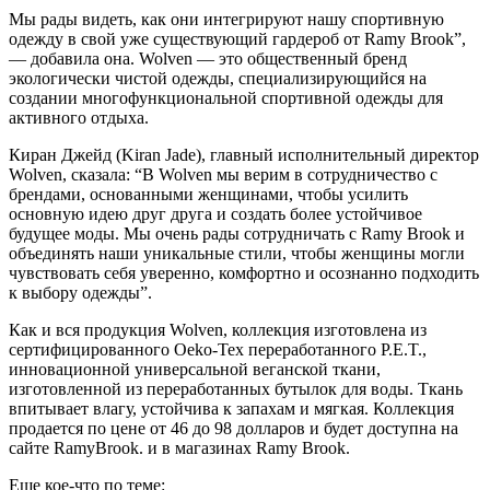
Мы рады видеть, как они интегрируют нашу спортивную
одежду в свой уже существующий гардероб от Ramy Brook”,
— добавила она. Wolven — это общественный бренд
экологически чистой одежды, специализирующийся на
создании многофункциональной спортивной одежды для
активного отдыха.
Киран Джейд (Kiran Jade), главный исполнительный директор
Wolven, сказала: “В Wolven мы верим в сотрудничество с
брендами, основанными женщинами, чтобы усилить
основную идею друг друга и создать более устойчивое
будущее моды. Мы очень рады сотрудничать с Ramy Brook и
объединять наши уникальные стили, чтобы женщины могли
чувствовать себя уверенно, комфортно и осознанно подходить
к выбору одежды”.
Как и вся продукция Wolven, коллекция изготовлена из
сертифицированного Oeko-Tex переработанного P.E.T.,
инновационной универсальной веганской ткани,
изготовленной из переработанных бутылок для воды. Ткань
впитывает влагу, устойчива к запахам и мягкая. Коллекция
продается по цене от 46 до 98 долларов и будет доступна на
сайте RamyBrook.
и в магазинах Ramy Brook.
Еще кое-что по теме: