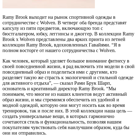
Ramy Brook выходит на рынок спортивной одежды в
сотрудничестве с Wolven. В четверг оба бренда представят
капсулу из пяти предметов, включающую топ с
бюстгальтером, юбку, леггинсы и джоггер. В коллекции Ramy
Brook x Wolven представлены два ярких принта из летней
коллекции Ramy Brook, вдохновленных Гавайями. “Я в
полном восторге от нашего сотрудничества с Wolven.
Как человек, который уделяет большое внимание фитнесу в
своей повседневной жизни, я рад включить эти модели в свой
повседневный образ и поделиться ими с другими, кто
разделяет такую же страсть к экологичной и стильной одежде
для активного отдыха”, — сказал Рами Брук Шарп,
основатель и креативный директор Ramy Brook. “Мы
понимаем, что многие из наших клиентов ведут активный
образ жизни, и мы стремимся обеспечить их удобной и
модной одеждой, которую они могут носить как во время
тренировок, так и после них. В этой коллекции наша цель —
создать универсальные вещи, в которых гармонично
сочетаются стиль и функциональность, позволяя нашим
покупателям чувствовать себя наилучшим образом, куда бы
они ни отправились.