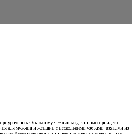
т приурочено к Открытому чемпионату, который пройдет на
шения для мужчин и женщин с несколькими узорами, взятыми из
ионатом Великобритании, который стартует в четверг в гольф-