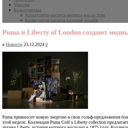
Макияж
Калькуляторы
Калькулятор расчета индекса массы тела
Калькулятор расчета калорий онлайн
Puma и Liberty of London создают модн
в
Новости
23.12.2024
0
Puma привносит новую энергию в свои гольф-предложения благо
этой неделе. Коллекция Puma Golf x Liberty collection предла
архива Liberty, история которого восходит к 1875 году. Колле