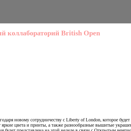
ый коллабораторий British Open
даря новому сотрудничеству с Liberty of London, которое буде
гает яркие цвета и принты, а также разнообразные вышитые укра
кция будет представлена на этой неделе в связи с Открытым чемп