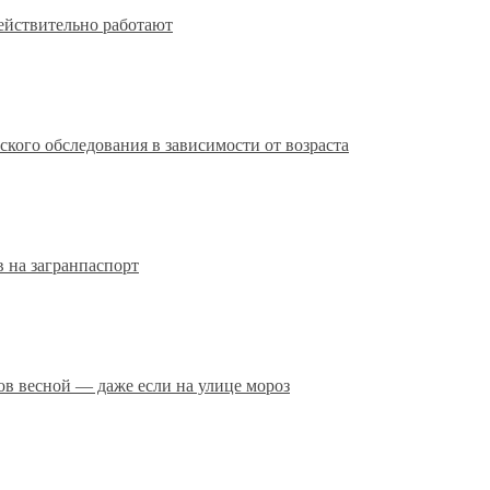
действительно работают
кого обследования в зависимости от возраста
 на загранпаспорт
сов весной — даже если на улице мороз