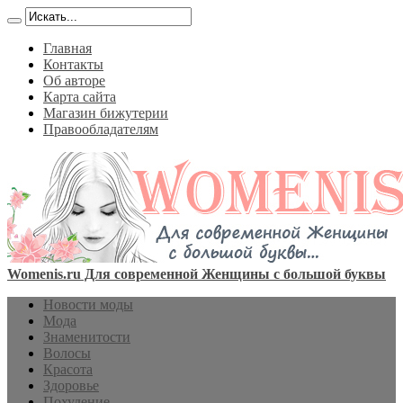
Главная
Контакты
Об авторе
Карта сайта
Магазин бижутерии
Правообладателям
Womenis.ru Для современной Женщины с большой буквы
Новости моды
Мода
Знаменитости
Волосы
Красота
Здоровье
Похудение