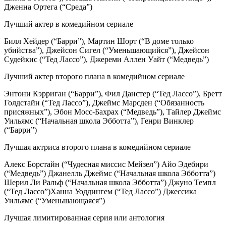
Дженна Ортега (“Среда”)
Лучший актер в комедийном сериале
Билл Хейдер (“Барри”), Мартин Шорт (“В доме только
убийства”), Джейсон Сигел (“Уменьшающийся”), Джейсон
Судейкис (“Тед Лассо”), Джереми Аллен Уайт (“Медведь”)
Лучший актер второго плана в комедийном сериале
Энтони Кэрриган (“Барри”), Фил Данстер (“Тед Лассо”), Бретт
Голдстайн (“Тед Лассо”), Джеймс Марсден (“Обязанность
присяжных”), Эбон Мосс-Бахрах (“Медведь”), Тайлер Джеймс
Уильямс (“Начальная школа Эбботта”), Генри Винклер
(“Барри”)
Лучшая актриса второго плана в комедийном сериале
Алекс Борстайн (“Чудесная миссис Мейзел”) Айо Эдебири
(“Медведь”) Джанелль Джеймс (“Начальная школа Эбботта”)
Шерил Ли Ральф (“Начальная школа Эбботта”) Джуно Темпл
(“Тед Лассо”)Ханна Уоддингем (“Тед Лассо”) Джессика
Уильямс (“Уменьшающаяся”)
Лучшая лимитированная серия или антология