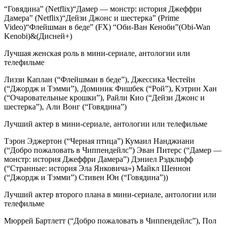
“Говядина” (Netflix)“Дамер — монстр: история Джеффри
Дамера” (Netflix)“Дейзи Джонс и шестерка” (Prime
Video)“Флейшман в беде” (FX) “Оби-Ван Кеноби”(Obi-Wan
Kenobi)&(Дисней+)
Лучшая женская роль в мини-сериале, антологии или
телефильме
Лиззи Каплан (“Флейшман в беде”), Джессика Честейн
(“Джордж и Тэмми”), Доминик Фишбек (“Рой”), Кэтрин Хан
(“Очаровательные крошки”), Райли Кио (“Дейзи Джонс и
шестерка”), Али Вонг (“Говядина”)
Лучший актер в мини-сериале, антологии или телефильме
Тэрон Эджертон (“Черная птица”) Кумаил Нанджиани
(“Добро пожаловать в Чиппендейлс”) Эван Питерс (“Дамер —
монстр: история Джеффри Дамера”) Дэниел Рэдклифф
(“Странные: история Эла Янковича») Майкл Шеннон
(“Джордж и Тэмми”) Стивен Юн (“Говядина”))
Лучший актер второго плана в мини-сериале, антологии или
телефильме
Мюррей Бартлетт (“Добро пожаловать в Чиппендейлс”), Пол