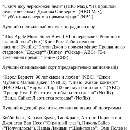
“Скетч-шоу чернокожей леди” (HBO Max), “На прошлой
неделе вечером с Джоном Оливером” (HBO Max),
“Субботним вечером в прямом эфире” (NBC)
Лучший специальный выпуск эстрадного шоу
“Шоу Apple Music Super Bowl LVII в перерыве с Рианной в
главной роли” (Fox)“Крис Рок: Избирательное
насилие”(Netflix)“Элтон Джон в прямом эфире: Прощание со
стадионом ”Доджер“” (Disney+)“Оскар»(ABC)»75-е
Ежегодная премия ”Тони» (CBS)
Лучший специальный сорт (предварительно записанный)
“Кэрол Бернетт: 90 лет смеха и любви” (NBC), “Джон
Мулани: Малыш Джей” (Netflix), “Лиззо: Живой концерт”
(HBO Max), “Норман Лир: 100 лет музыки и смеха”.(ABC)
“Тревор Ноа: Я бы хотел, чтобы ты это сделал” (Netflix)
“Ванда Сайкс: Я артистка эстрады” (Netflix)
Лучший ведущий реалити-шоу или конкурсной программы
Бобби Берк, Карамо Браун, Тан Франс, Антони Поровски и
Джонатан Ван Несс (“Странный глаз”), Николь Байер
(“Получилось!”), Падма Лакшми (“Шеф-повар”), Эми Полер и