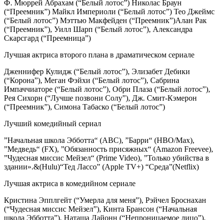
Ф. Мюррей Абрахам (“Белый лотос”) Николас Браун
(“Преемник”) Майкл Империоли (“Белый лотос”) Тео Джеймс
(“Белый лотос”) Мэттью Макфейден (“Преемник”)Алан Рак
(“Преемник”), Уилл Шарп (“Белый лотос”), Александра
Скарсгард (“Преемница”)
Лучшая актриса второго плана в драматическом сериале
Дженнифер Кулидж (“Белый лотос”), Элизабет Дебики
(“Корона”), Меган Фэйхи (“Белый лотос”), Сабрина
Импаччиаторе (“Белый лотос”), Обри Плаза (“Белый лотос”),
Рея Сихорн (“Лучше позвони Солу”), Дж. Смит-Кэмерон
(“Преемник”), Симона Табаско (“Белый лотос”)
Лучший комедийный сериал
”Начальная школа Эбботта“ (ABC), ”Барри“ (HBO/Max),
”Медведь“ (FX), ”Обязанность присяжных“ (Amazon Freevee),
”Чудесная миссис Мейзел“ (Prime Video), ”Только убийства в
здании».&(Hulu)“Тед Лассо” (Apple TV+) “Среда”(Netflix)
Лучшая актриса в комедийном сериале
Кристина Эпплгейт (“Умерла для меня”), Рэйчел Броснахан
(“Чудесная миссис Мейзел”), Кинта Брансон (“Начальная
школа Эбботта”), Наташа Лайонн (“Непроницаемое лицо”),