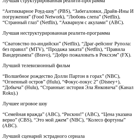
Лучшая структурированная реалити-программа
“Антикварное Роуд-шоу” (PBS), “Забегаловки, Драйв-Ины И
погружения” (Food Network), “Любовь слепа” (Netflix),
“Странный глаз” (Netflix), “Аквариум с акулами” (ABC).
Лучшая неструктурированная реалити-программа
“Сватовство по-индийски” (Netflix), “Драг-рейсинг Рупола:
без правил” (MTV), “Продажа заката” (Netflix), “Правила
Вандерпампа” (Bravo), “Добро пожаловать в Рексхэм” (FX).
Лучший телевизионный фильм
“Волшебное рождество Долли Партон в горах” (NBC),
“Огненный остров” (Hulu), “Фокус-покус 2” (Disney+),
“Добыча” (Hulu), “Странные: история Эла Янковича” (Канал
Roku).)
Лучшее игровое шоу
“Семейная вражда” (ABC), “Рискни!” (ABC), “Цена указана
верно” (CBS), “Это мой джем” (NBC), “Колесо фортуны”
(ABC).
Лучший сценарий эстрадного сериала