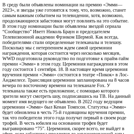
В среду были объявлены номинации на премию «Эмми—
2023», и звезды уже готовятся к тому, что, возможно, станет
самым важным событием на телевидении, хотя, возможно,
продолжающиеся забастовки могут повлиять на это событие.
В этом году номинации были объявлены звездой сериала
“Сообщество” Иветт Николь Браун и председателем
Телевизионной академии Фрэнком Шермой. Как всегда,
победителями стали определенные телеканалы и телешоу.
Поскольку мы с нетерпением ждем самой церемонии
награждения, которая состоится через несколько месяцев,
WWD подготовила руководство по подготовке к прайм-тайм
премии «Эмми» в этом году. Церемония награждения в этом
году состоится 1 сентября. 18. В настоящее время церемония
вручения премии «Эмми» состоится в театре «Пикок» в Лос-
Анджелесе. Трансляция церемонии запланирована на 8 часов
вечера по восточному времени на телеканале Fox. У
телеканала также есть приложение, с помощью которого
зрители могут смотреть шоу, подписавшись на ТВ. На данный
момент имя ведущего не объявлено. В 2022 году ведущим
церемонии «Эмми» был Кенан Томпсон. Статуэтка «Эмми»
будет обновлена в честь 75-й годовщины вручения премии,
так что победители этого года получат первый в своем роде
трофей. В честь юбилея на основании трофея будет
выгравировано “75”. Церемония, скорее всего, не выйдет в
эфир, если забастовка продлится до запланированной даты.