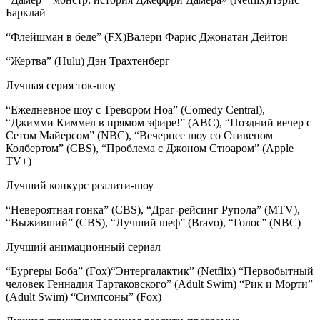
Барклай
“Флейшман в беде” (FX)Валери Фарис Джонатан Дейтон
“Жертва” (Hulu) Дэн Трахтенберг
Лучшая серия ток-шоу
“Ежедневное шоу с Тревором Ноа” (Comedy Central),
“Джимми Киммел в прямом эфире!” (ABC), “Поздний вечер с
Сетом Майерсом” (NBC), “Вечернее шоу со Стивеном
Колбертом” (CBS), “Проблема с Джоном Стюаром” (Apple
TV+)
Лучший конкурс реалити-шоу
“Невероятная гонка” (CBS), “Драг-рейсинг Рупола” (MTV),
“Выживший” (CBS), “Лучший шеф” (Bravo), “Голос” (NBC)
Лучший анимационный сериал
“Бургеры Боба” (Fox)“Энтергалактик” (Netflix) “Первобытный
человек Геннадия Тартаковского” (Adult Swim) “Рик и Морти”
(Adult Swim) “Симпсоны” (Fox)