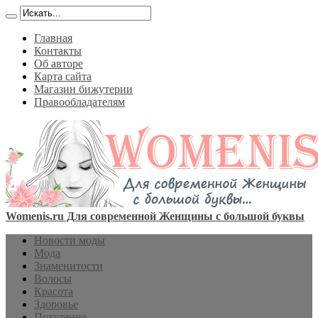
Главная
Контакты
Об авторе
Карта сайта
Магазин бижутерии
Правообладателям
Womenis.ru Для современной Женщины с большой буквы
Новости моды
Мода
Знаменитости
Волосы
Красота
Здоровье
Похудение