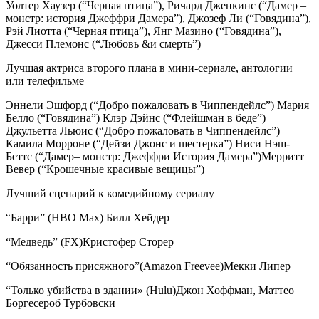
Уолтер Хаузер (“Черная птица”), Ричард Дженкинс (“Дамер –
монстр: история Джеффри Дамера”), Джозеф Ли (“Говядина”),
Рэй Лиотта (“Черная птица”), Янг Мазино (“Говядина”),
Джесси Племонс (“Любовь &и смерть”)
Лучшая актриса второго плана в мини-сериале, антологии
или телефильме
Эннели Эшфорд (“Добро пожаловать в Чиппендейлс”) Мария
Белло (“Говядина”) Клэр Дэйнс (“Флейшман в беде”)
Джульетта Льюис (“Добро пожаловать в Чиппендейлс”)
Камила Морроне (“Дейзи Джонс и шестерка”) Ниси Нэш-
Беттс (“Дамер– монстр: Джеффри История Дамера”)Мерритт
Вевер (“Крошечные красивые вещицы”)
Лучший сценарий к комедийному сериалу
“Барри” (HBO Max) Билл Хейдер
“Медведь” (FX)Кристофер Сторер
“Обязанность присяжного”(Amazon Freevee)Мекки Липер
“Только убийства в здании» (Hulu)Джон Хоффман, Маттео
Боргесероб Турбовски