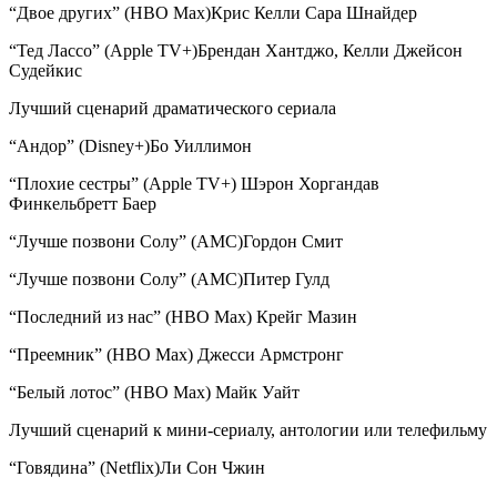
“Двое других” (HBO Max)Крис Келли Сара Шнайдер
“Тед Лассо” (Apple TV+)Брендан Хантджо, Келли Джейсон
Судейкис
Лучший сценарий драматического сериала
“Андор” (Disney+)Бо Уиллимон
“Плохие сестры” (Apple TV+) Шэрон Хоргандав
Финкельбретт Баер
“Лучше позвони Солу” (AMC)Гордон Смит
“Лучше позвони Солу” (AMC)Питер Гулд
“Последний из нас” (HBO Max) Крейг Мазин
“Преемник” (HBO Max) Джесси Армстронг
“Белый лотос” (HBO Max) Майк Уайт
Лучший сценарий к мини-сериалу, антологии или телефильму
“Говядина” (Netflix)Ли Сон Чжин