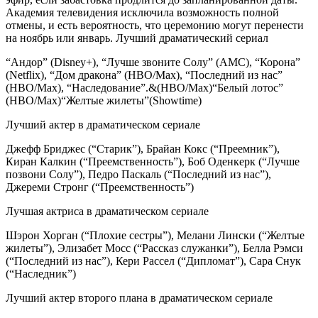
Академия телевидения исключила возможность полной
отмены, и есть вероятность, что церемонию могут перенести
на ноябрь или январь. Лучший драматический сериал
“Андор” (Disney+), “Лучше звоните Солу” (AMC), “Корона”
(Netflix), “Дом дракона” (HBO/Max), “Последний из нас”
(HBO/Max), “Наследование”.&(HBO/Max)“Белый лотос”
(HBO/Max)“Желтые жилеты”(Showtime)
Лучший актер в драматическом сериале
Джефф Бриджес (“Старик”), Брайан Кокс (“Преемник”),
Киран Калкин (“Преемственность”), Боб Оденкерк (“Лучше
позвони Солу”), Педро Паскаль (“Последний из нас”),
Джереми Стронг (“Преемственность”)
Лучшая актриса в драматическом сериале
Шэрон Хорган (“Плохие сестры”), Мелани Лински (“Желтые
жилеты”), Элизабет Мосс (“Рассказ служанки”), Белла Рэмси
(“Последний из нас”), Кери Рассел (“Дипломат”), Сара Снук
(“Наследник”)
Лучший актер второго плана в драматическом сериале