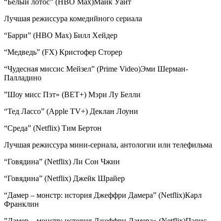
“Белый лотос” (HBO Max)Майк Уайт
Лучшая режиссура комедийного сериала
“Барри” (HBO Max) Билл Хейдер
“Медведь” (FX) Кристофер Сторер
“Чудесная миссис Мейзел” (Prime Video)Эми Шерман-
Палладино
”Шоу мисс Пэт» (BET+) Мэри Лу Белли
“Тед Лассо” (Apple TV+) Деклан Лоуни
“Среда” (Netflix) Тим Бертон
Лучшая режиссура мини-сериала, антологии или телефильма
“Говядина” (Netflix) Ли Сон Чжин
“Говядина” (Netflix) Джейк Шрайер
“Дамер – монстр: история Джеффри Дамера” (Netflix)Карл
Франклин
”Дамер – монстр: история Джеффри Дамера» (Netflix)Пэрис