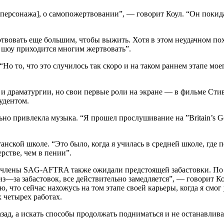
о персонажа], о самопожертвовании”, — говорит Коул. “Он покида
жертвовать еще большим, чтобы выжить. Хотя в этом неудачном 
о шоу приходится многим жертвовать”.
Но то, что это случилось так скоро и на таком раннем этапе мо
 и драматургии, но свои первые роли на экране — в фильме Ст
удентом.
ьно привлекла музыка. “Я прошел прослушивание на ”Britain’s Go
ской школе. “Это было, когда я училась в средней школе, где по
рстве, чем в пении”.
 и члены SAG-AFTRA также ожидали предстоящей забастовки. По
 из—за забастовок, все действительно замедляется”, — говорит Ко
ю, что сейчас нахожусь на том этапе своей карьеры, когда я смо
 четырех работах.
назад, а искать способы продолжать подниматься и не останавлив