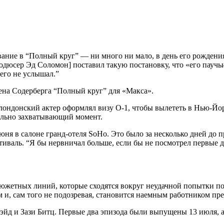
ние в “Полный круг” — ни много ни мало, в день его рождения
родюсер Эд Соломон] поставил такую постановку, что «его паучь
его не услышал.”
ена Содерберга “Полный круг” для «Макса».
лондонский актер оформлял визу О-1, чтобы вылететь в Нью-Йор
тельно захватывающий момент.
июня в салоне гранд-отеля SoHo. Это было за несколько дней до
тиваль. “Я бы нервничал больше, если бы не посмотрел первые д
 сюжетных линий, которые сходятся вокруг неудачной попытки п
 и, сам того не подозревая, становится наемным работником пр
эйд и Зази Битц. Первые два эпизода были выпущены 13 июля, 