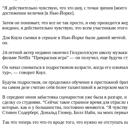
“Я действительно чувствую, что это шоу, с точки зрения [моег
достижении величия [в Нью-Йорке].
Затем он понимает, что все не так просто, и ему приходится 
воедино, я действительно чувствую, что всем участникам этог
Для Коула съемки в сериале в Нью-Йорке были давней мечтой. “
он.
24-летний актер недавно окончил Гилдхоллскую школу музыки
фильме Netflix “Прекрасная игра” — он получил, еще будучи ст
Он начал сниматься в подростковом возрасте, когда его изначал
тур», — говорит Коул.
Будучи подростком, он продолжил обучение в престижной британ
на самом деле считаю себя более талантливой в актерском масте
В середине июня забастовка сценаристов уже была в разгаре,
сделку со студиями. “Сейчас такое странное время для отрасли
которые, как и у большинства, постоянно меняются. “Я чувству
Стивен Содерберг, Дональд Гловер, Билл Найи, на моих первых
Так что теперь это что-то вроде того, что нужно не отступать 