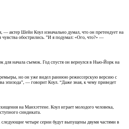
, — актер Шейи Коул изначально думал, что он претендует на
и чувства обострились. ”И я подумал: «Ого, что?» —
к для начала съемок. Год спустя он вернулся в Нью-Йорк на
 премьеры, но он уже видел раннюю режиссерскую версию с
ва эпизода”, — говорит Коул. “Даже зная, к чему приведет
охищения на Манхэттене. Коул играет молодого человека,
еступного синдиката.
а следующие четыре серии будут выпущены двумя частями в