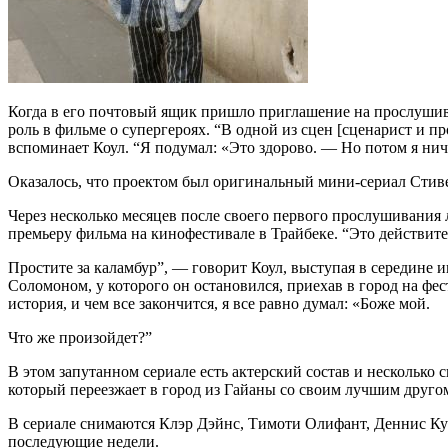
Когда в его почтовый ящик пришло приглашение на прослушива
роль в фильме о супергероях. “В одной из сцен [сценарист и п
вспоминает Коул. “Я подумал: «Это здорово. — Но потом я нич
Оказалось, что проектом был оригинальный мини-сериал Стив
Через несколько месяцев после своего первого прослушивания 
премьеру фильма на кинофестивале в Трайбеке. “Это действи
Простите за каламбур”, — говорит Коул, выступая в середине 
Соломоном, у которого он остановился, приехав в город на фес
история, и чем все закончится, я все равно думал: «Боже мой.
Что же произойдет?”
В этом запутанном сериале есть актерский состав и несколько
который переезжает в город из Гайаны со своим лучшим другом
В сериале снимаются Клэр Дэйнс, Тимоти Олифант, Деннис Ку
последующие недели.