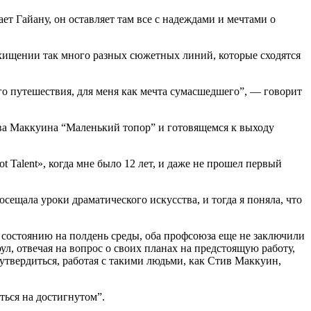
ет Гайану, он оставляет там все с надеждами и мечтами о
похищении так много разных сюжетных линий, которые сходятся
его путешествия, для меня как мечта сумасшедшего”, — говорит
ива Маккуина “Маленький топор” и готовящемся к выходу
t Talent», когда мне было 12 лет, и даже не прошел первый
сещала уроки драматического искусства, и тогда я поняла, что
 состоянию на полдень среды, оба профсоюза еще не заключили
ул, отвечая на вопрос о своих планах на предстоящую работу,
г утвердиться, работая с такими людьми, как Стив Маккуин,
аться на достигнутом”.