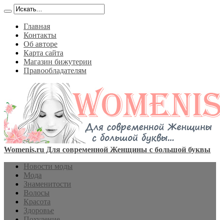
Главная
Контакты
Об авторе
Карта сайта
Магазин бижутерии
Правообладателям
Womenis.ru Для современной Женщины с большой буквы
Новости моды
Мода
Знаменитости
Волосы
Красота
Здоровье
Похудение