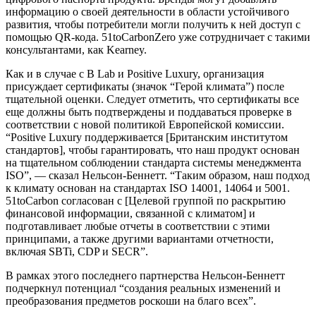
информацию о своей деятельности в области устойчивого
развития, чтобы потребители могли получить к ней доступ с
помощью QR-кода. 51toCarbonZero уже сотрудничает с такими
консультантами, как Kearney.
Как и в случае с B Lab и Positive Luxury, организация
присуждает сертификаты (значок “Герой климата”) после
тщательной оценки. Следует отметить, что сертификаты все
еще должны быть подтверждены и поддаваться проверке в
соответствии с новой политикой Европейской комиссии.
“Positive Luxury поддерживается [Британским институтом
стандартов], чтобы гарантировать, что наш продукт основан
на тщательном соблюдении стандарта системы менеджмента
ISO”, — сказал Нельсон-Беннетт. “Таким образом, наш подход
к климату основан на стандартах ISO 14001, 14064 и 5001.
51toCarbon согласован с [Целевой группой по раскрытию
финансовой информации, связанной с климатом] и
подготавливает любые отчеты в соответствии с этими
принципами, а также другими вариантами отчетности,
включая SBTi, CDP и SECR”.
В рамках этого последнего партнерства Нельсон-Беннетт
подчеркнул потенциал “создания реальных изменений и
преобразования предметов роскоши на благо всех”.