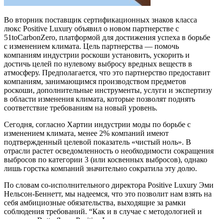
Во вторник поставщик сертификационных знаков класса
люкс Positive Luxury объявил о новом партнерстве с
51toCarbonZero, платформой для достижения успеха в борьбе
с изменением климата. Цель партнерства — помочь
компаниям индустрии роскоши установить, ускорить и
достичь целей по нулевому выбросу вредных веществ в
атмосферу. Предполагается, что это партнерство предоставит
компаниям, занимающимся производством предметов
роскоши, дополнительные инструменты, услуги и экспертизу
в области изменения климата, которые позволят поднять
соответствие требованиям на новый уровень.
Сегодня, согласно Хартии индустрии моды по борьбе с
изменением климата, менее 2% компаний имеют
подтвержденный целевой показатель «чистый ноль». В
отрасли растет осведомленность о необходимости сокращения
выбросов по категории 3 (или косвенных выбросов), однако
лишь горстка компаний значительно сократила эту долю.
По словам со-исполнительного директора Positive Luxury Эми
Нельсон-Беннетт, мы надеемся, что это позволит нам взять на
себя амбициозные обязательства, выходящие за рамки
соблюдения требований. “Как и в случае с методологией и