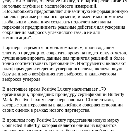
услугами Butterfly от Positive Luxury, это партнерство касается
не только глубины и масштабности измерений.
51toCarbonZero предоставляет динамичную информационную
панель в режиме реального времени, и вместе мы помогаем
глобальным компаниям создавать подотчетные планы
перехода и предпринимать реальные действия для ускорения
сокращения выбросов углекислого газа, а не для
компенсации”.
Партнеры стремятся помочь компаниям, производящим
элитную продукцию, сократить время на подготовку отчетов,
лучше анализировать данные для принятия решений и более
точно соответствовать требованиям. Инструменты включают
платформу для измерения углеродного следа, включающую
базу данных о коэффициентах выбросов и калькуляторы
выбросов углерода.
В настоящее время Positive Luxury насчитывает 170
организаций, прошедших процедуру сертификации Butterfly
Mark. Positive Luxury ведет переговоры с 10 клиентами,
которые заинтересованы в дальнейшем совершенствовании
своих оценок в рамках нового партнерства.
В прошлом году Positive Luxury представила новую марку
Connected Butterfly, которая является одним из вариантов
цифрового паспорта продукта. Бренды могут добавлять