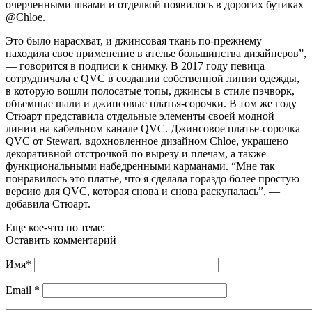
очерченными швами и отделкой появилось в дорогих бутиках
@Chloe.
Это было нарасхват, и джинсовая ткань по-прежнему
находила свое применение в ателье большинства дизайнеров”,
— говорится в подписи к снимку. В 2017 году певица
сотрудничала с QVC в создании собственной линии одежды,
в которую вошли полосатые топы, джинсы в стиле пэчворк,
объемные шали и джинсовые платья-сорочки. В том же году
Стюарт представила отдельные элементы своей модной
линии на кабельном канале QVC. Джинсовое платье-сорочка
QVC от Stewart, вдохновленное дизайном Chloe, украшено
декоративной отстрочкой по вырезу и плечам, а также
функциональными набедренными карманами. “Мне так
понравилось это платье, что я сделала гораздо более простую
версию для QVC, которая снова и снова раскупалась”, —
добавила Стюарт.
Еще кое-что по теме:
Оставить комментарий
Имя
*
Email
*