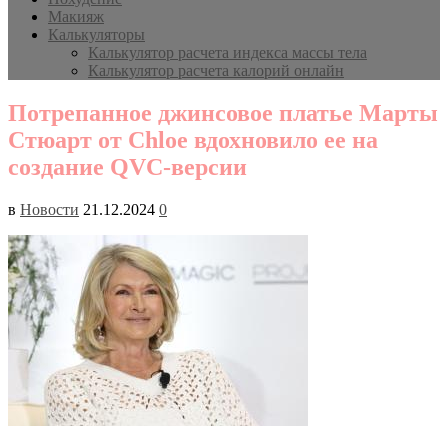
Макияж
Калькуляторы
Калькулятор расчета индекса массы тела
Калькулятор расчета калорий онлайн
Потрепанное джинсовое платье Марты
Стюарт от Chloe вдохновило ее на
создание QVC-версии
в
Новости
21.12.2024
0