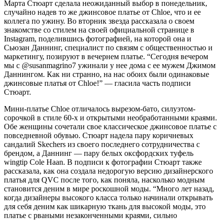
Марта Стюарт сделала неожиданный выбор в понедельник,
случайно надев то же джинсовое платье от Chloe, что и ее
коллега по ужину. Во вторник звезда рассказала о своем
знакомстве со стилем на своей официальной странице в
Instagram, поделившись фотографией, на которой она и
Сьюзан Даннинг, специалист по связям с общественностью и
маркетингу, позируют в вечернем платье. “Сегодня вечером
мы с @susanmagrino7 ужинали у нее дома с ее мужем Джимом
Даннингом. Как ни странно, на нас обоих были одинаковые
джинсовые платья от Chloe!” — гласила часть подписи
Стюарт.
Мини-платье Chloe отличалось вырезом-бато, силуэтом-
сорочкой в стиле 60-х и открытыми необработанными краями.
Обе женщины сочетали свое классическое джинсовое платье с
повседневной обувью. Стюарт надела пару коричневых
сандалий Skechers из своего последнего сотрудничества с
брендом, а Даннинг — пару белых оксфордских туфель
wingtip Cole Haan. В подписи к фотографии Стюарт также
рассказала, как она создала недорогую версию дизайнерского
платья для QVC после того, как поняла, насколько модным
становится деним в мире роскошной моды. “Много лет назад,
когда дизайнеры высокого класса только начинали открывать
для себя деним как шикарную ткань для высокой моды, это
платье с рваными незаконченными краями, сильно