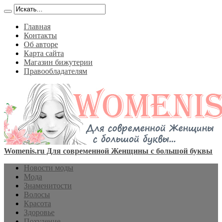
Главная
Контакты
Об авторе
Карта сайта
Магазин бижутерии
Правообладателям
Womenis.ru Для современной Женщины с большой буквы
Новости моды
Мода
Знаменитости
Волосы
Красота
Здоровье
Похудение