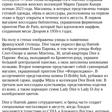
серию показов женских коллекций Марии Грации Кьюри
осенью 2023 года. Магазины, в которых представлены товары
готовой одежды, обувь и аксессуары, расположены на первом
этаже и будут открыты в течение всего августа. В первом
магазине воссоздана библиотека, украшенная фирменным
принтом Plan de Paris, который был вдохновлен шарфом,
созданным месье Диором в 1950-х годах.
На полу и стенах изображены улицы и памятники
французской столицы. Dior также украсил фасад Harrods
изображениями Плана Парижа, в том числе улицы Фобур
Сент-Оноре и авеню Монтень, 30, штаб-квартиры Dior в
Париже. Фасад, выходящий на Бромптон-роуд, украшен
большой центральной панелью, а окна заполнены книжными
полками. Второе помещение представляет собой сувенирный
магазин, украшенный принтом Dior «Флориледжио». В
ассортименте представлены шляпы D-Bobby bob, рубашки из
шелковой саржи, шарфы Mizza и коллекция Dior Book tote. В
третьем зале воссоздана кунсткамера, представлены изделия
из кожи, а также вариации сумок Lady Dior и Lady D-Joy в
калейдоскопе цветов.
Dior и Harrods давно сотрудничают, и бренд часто создает
специальные инсталляции в августе, когда Лондон
заполняется туристами из США и Ближнего Востока, которые