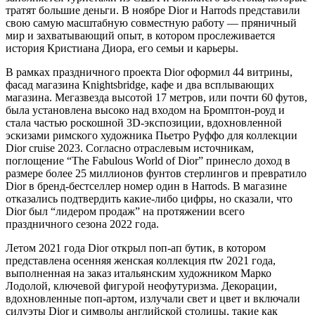
тратят большие деньги. В ноябре Dior и Harrods представили
свою самую масштабную совместную работу — пряничный
мир и захватывающий опыт, в котором прослеживается
история Кристиана Диора, его семьи и карьеры.
В рамках праздничного проекта Dior оформил 44 витрины,
фасад магазина Knightsbridge, кафе и два всплывающих
магазина. Мегазвезда высотой 17 метров, или почти 60 футов,
была установлена высоко над входом на Бромптон-роуд и
стала частью роскошной 3D-экспозиции, вдохновленной
эскизами римского художника Пьетро Руффо для коллекции
Dior cruise 2023. Согласно отраслевым источникам,
поглощение “The Fabulous World of Dior” принесло доход в
размере более 25 миллионов фунтов стерлингов и превратило
Dior в бренд-бестселлер номер один в Harrods. В магазине
отказались подтвердить какие-либо цифры, но сказали, что
Dior был “лидером продаж” на протяжении всего
праздничного сезона 2022 года.
Летом 2021 года Dior открыл поп-ап бутик, в котором
представлена осенняя женская коллекция rtw 2021 года,
выполненная на заказ итальянским художником Марко
Лодолой, ключевой фигурой неофутуризма. Декорации,
вдохновленные поп-артом, излучали свет и цвет и включали
силуэты Dior и символы английской столицы, такие как