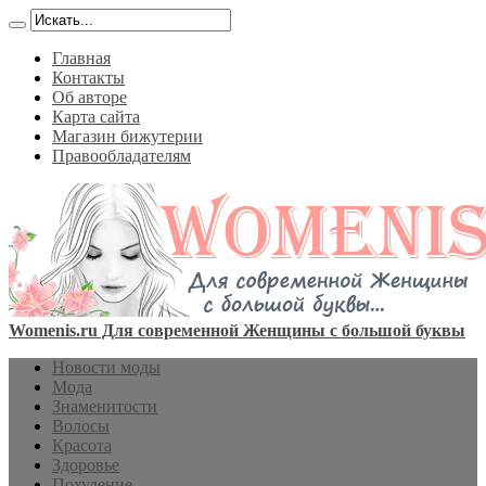
Главная
Контакты
Об авторе
Карта сайта
Магазин бижутерии
Правообладателям
Womenis.ru Для современной Женщины с большой буквы
Новости моды
Мода
Знаменитости
Волосы
Красота
Здоровье
Похудение