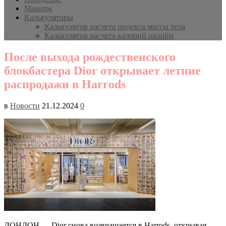
Макияж
Калькуляторы
Калькулятор расчета индекса массы тела
Калькулятор расчета калорий онлайн
После выхода рождественского
блокбастера Dior открывает летние
распродажи в Harrods
в
Новости
21.12.2024
0
ЛОНДОН — Dior снова возвращается в Harrods, открывая