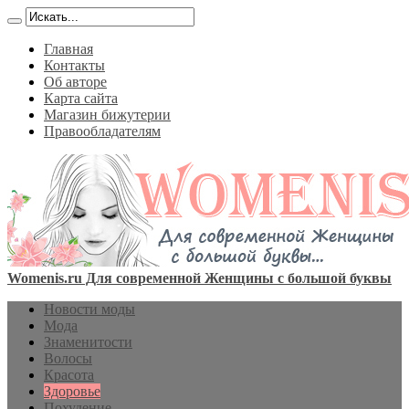
Главная
Контакты
Об авторе
Карта сайта
Магазин бижутерии
Правообладателям
Womenis.ru Для современной Женщины с большой буквы
Новости моды
Мода
Знаменитости
Волосы
Красота
Здоровье
Похудение