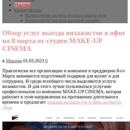
Макияж
Калькуляторы
Калькулятор расчета индекса массы тела
Калькулятор расчета калорий онлайн
Обзор услуг выезда визажистов в офис
на 8 марта от студии MAKE-UP
CINEMA
в
Макияж
01.03.2023
0
Практически все организации и компании в преддверии 8-го
Марта занимаются подготовкой подарков для коллег и для
сотрудниц. И среди всеобщего числа выделяются услуги
визажистов. И для этого лучше пользоваться услугами
профессионалов из компании MAKE-UP CINEMA, которая
работает в этом направлении на протяжении длительного
времени и предлагает
заказать визажистов в офис на бьюти
день
.