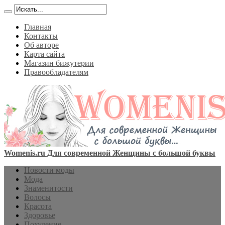
Главная
Контакты
Об авторе
Карта сайта
Магазин бижутерии
Правообладателям
Womenis.ru Для современной Женщины с большой буквы
Новости моды
Мода
Знаменитости
Волосы
Красота
Здоровье
Похудение