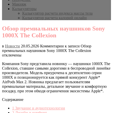
Макияж
Калькуляторы
Калькулятор расчета индекса массы тела
Калькулятор расчета калорий онлайн
Обзор премиальных наушников Sony
1000X The Collexion
в
Новости
20.05.2026
Комментарии
к записи Обзор
премиальных наушников Sony 1000X The Collexion
отключены
Компания Sony представила новинку — наушники 1000X The
Collexion, ставшие самыми дорогими в беспроводной линейке
производителя. Модель приурочена к десятилетию серии
1000X и позиционируется как прямой конкурент Apple*
AirPods Max 2. Новинка предлагает пользователям
премиальные материалы, детальное звучание и комфортную
посадку, при этом обходя ограничения экосистемы Apple*.
Содержание
1
Звучание и аудиотехнологии
2
Дизайн и комфорт