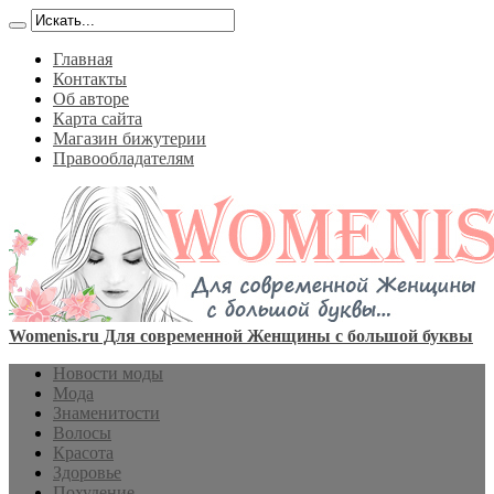
Главная
Контакты
Об авторе
Карта сайта
Магазин бижутерии
Правообладателям
Womenis.ru Для современной Женщины с большой буквы
Новости моды
Мода
Знаменитости
Волосы
Красота
Здоровье
Похудение