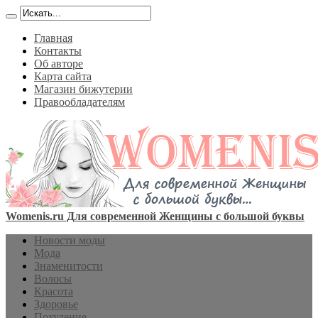
Главная
Контакты
Об авторе
Карта сайта
Магазин бижутерии
Правообладателям
Womenis.ru Для современной Женщины с большой буквы
Новости моды
Мода
Знаменитости
Волосы
Красота
Здоровье
Похудение