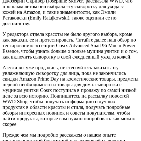
Джозефин Скривер (Josephine Skriver) рассказала WWD, что
прошлым летом она выбрала эту сыворотку для ухода за
кожей на Amazon, и такие знаменитости, как Эмили
Ратаковски (Emily Ratajkowski), также оценили ее по
достоинству.
У редактора отдела красоты не было другого выбора, кроме
как заказать ее и протестировать. Читайте далее наш обзор по
тестированию эссенции Cosrx Advanced Snail 96 Mucin Power
Essence, чтобы узнать больше о пользе муцина улитки и о том,
как включить сыворотку в свой ежедневный уход за кожей.
А если вы уже продались, не стесняйтесь заказать эту
увлажняющую сыворотку для лица, пока не закончились
скидки Amazon Prime Day на косметические товары, предметы
первой необходимости и товары для дома: сыворотка с
муцином улитки Cosrx поступила в продажу по самой низкой
цене за всю историю. Подпишитесь на рассылку новостей
WWD Shop, чтобы получать информацию о лучших
продуктах в области красоты и стиля, получать подробные
обзоры интересных новинок и советы покупателям, чтобы
найти продукты, которые вам нужно попробовать как можно
скорее.
Прежде чем мы подробно расскажем о нашем опыте
тестирования этой бюджетной увлажняющей сыворотки,