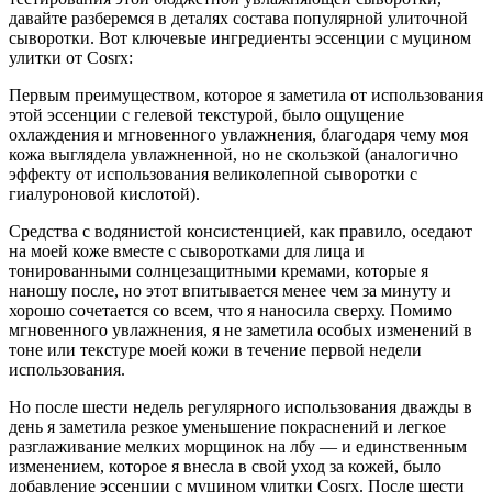
давайте разберемся в деталях состава популярной улиточной
сыворотки. Вот ключевые ингредиенты эссенции с муцином
улитки от Cosrx:
Первым преимуществом, которое я заметила от использования
этой эссенции с гелевой текстурой, было ощущение
охлаждения и мгновенного увлажнения, благодаря чему моя
кожа выглядела увлажненной, но не скользкой (аналогично
эффекту от использования великолепной сыворотки с
гиалуроновой кислотой).
Средства с водянистой консистенцией, как правило, оседают
на моей коже вместе с сыворотками для лица и
тонированными солнцезащитными кремами, которые я
наношу после, но этот впитывается менее чем за минуту и
хорошо сочетается со всем, что я наносила сверху. Помимо
мгновенного увлажнения, я не заметила особых изменений в
тоне или текстуре моей кожи в течение первой недели
использования.
Но после шести недель регулярного использования дважды в
день я заметила резкое уменьшение покраснений и легкое
разглаживание мелких морщинок на лбу — и единственным
изменением, которое я внесла в свой уход за кожей, было
добавление эссенции с муцином улитки Cosrx. После шести