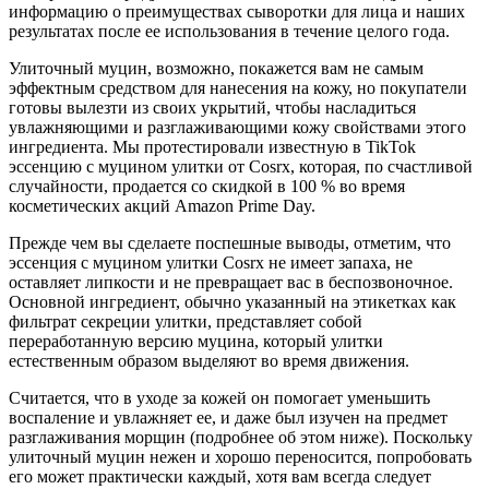
информацию о преимуществах сыворотки для лица и наших
результатах после ее использования в течение целого года.
Улиточный муцин, возможно, покажется вам не самым
эффектным средством для нанесения на кожу, но покупатели
готовы вылезти из своих укрытий, чтобы насладиться
увлажняющими и разглаживающими кожу свойствами этого
ингредиента. Мы протестировали известную в TikTok
эссенцию с муцином улитки от Cosrx, которая, по счастливой
случайности, продается со скидкой в 100 % во время
косметических акций Amazon Prime Day.
Прежде чем вы сделаете поспешные выводы, отметим, что
эссенция с муцином улитки Cosrx не имеет запаха, не
оставляет липкости и не превращает вас в беспозвоночное.
Основной ингредиент, обычно указанный на этикетках как
фильтрат секреции улитки, представляет собой
переработанную версию муцина, который улитки
естественным образом выделяют во время движения.
Считается, что в уходе за кожей он помогает уменьшить
воспаление и увлажняет ее, и даже был изучен на предмет
разглаживания морщин (подробнее об этом ниже). Поскольку
улиточный муцин нежен и хорошо переносится, попробовать
его может практически каждый, хотя вам всегда следует