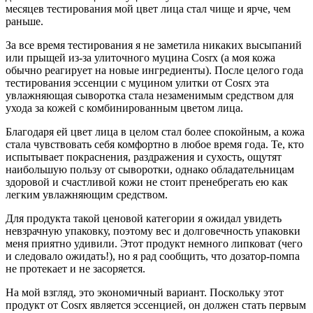
месяцев тестирования мой цвет лица стал чище и ярче, чем
раньше.
За все время тестирования я не заметила никаких высыпаний
или прыщей из-за улиточного муцина Cosrx (а моя кожа
обычно реагирует на новые ингредиенты). После целого года
тестирования эссенции с муцином улитки от Cosrx эта
увлажняющая сыворотка стала незаменимым средством для
ухода за кожей с комбинированным цветом лица.
Благодаря ей цвет лица в целом стал более спокойным, а кожа
стала чувствовать себя комфортно в любое время года. Те, кто
испытывает покраснения, раздражения и сухость, ощутят
наибольшую пользу от сыворотки, однако обладательницам
здоровой и счастливой кожи не стоит пренебрегать ею как
легким увлажняющим средством.
Для продукта такой ценовой категории я ожидал увидеть
невзрачную упаковку, поэтому вес и долговечность упаковки
меня приятно удивили. Этот продукт немного липковат (чего
и следовало ожидать!), но я рад сообщить, что дозатор-помпа
не протекает и не засоряется.
На мой взгляд, это экономичный вариант. Поскольку этот
продукт от Cosrx является эссенцией, он должен стать первым