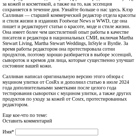
за кожей и косметикой, а также на то, как эссенция
сохраняется в течение дня. Узнайте больше о нас здесь. Клэр
Салливан — старший коммерческий редактор отдела красоты
и стиля жизни в изданиях Footwear News и WWD, где она
пишет и редактирует статьи о красоте, моде и стиле жизни.
Она имеет более чем шестилетний опыт работы в качестве
писателя и редактора в национальных СМИ, включая Martha
Stewart Living, Martha Stewart Weddings, InStyle и Byrdie. За
время работы редактором она протестировала сотни
продуктов, поэтому хорошо разбирается в выборе эссенций,
сывороток и кремов для лица, которые существенно улучшат
состояние вашей кожи.
Салливан написал оригинальную версию этого обзора с
муцином улитки от CosRx и дополнил статью в июле 2024
года дополнительными заметками после целого года
тестирования сыворотки с муцином улитки, а также других
продуктов по уходу за кожей от Cosrx, протестированных
редактором.
Еще кое-что по теме:
Оставить комментарий
Имя
*