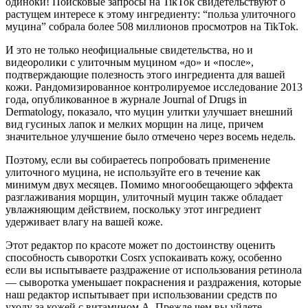
одиноки! Поисковые запросы на TikTok свидетельствуют о
растущем интересе к этому ингредиенту: “польза улиточного
муцина” собрала более 508 миллионов просмотров на TikTok.
И это не только неофициальные свидетельства, но и
видеоролики с улиточным муцином «до» и «после»,
подтверждающие полезность этого ингредиента для вашей
кожи. Рандомизированное контролируемое исследование 2013
года, опубликованное в журнале Journal of Drugs in
Dermatology, показало, что муцин улитки улучшает внешний
вид гусиных лапок и мелких морщин на лице, причем
значительное улучшение было отмечено через восемь недель.
Поэтому, если вы собираетесь попробовать применение
улиточного муцина, не используйте его в течение как
минимум двух месяцев. Помимо многообещающего эффекта
разглаживания морщин, улиточный муцин также обладает
увлажняющим действием, поскольку этот ингредиент
удерживает влагу на вашей коже.
Этот редактор по красоте может по достоинству оценить
способность сыворотки Cosrx успокаивать кожу, особенно
если вы испытываете раздражение от использования ретинола
— сыворотка уменьшает покраснения и раздражения, которые
наш редактор испытывает при использовании средств по
уходу за кожей с витамином А. Прежде чем вы уйдете,