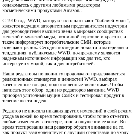
ознакомьтесь с другими любимыми редактором
косметическими продуктами Amazon.:
С 1910 года WWD, которую часто называют “библией моды”,
является ведущим авторитетным представителем индустрии
для руководителей высшего звена в мировых сообществах
женской и мужской моды, розничной торговли и красоты, а
также информирует потребительские СМИ, которые
освещают рынок. Сегодня последние новости и материалы о
тенденциях, публикуемые WWD, по-прежнему являются
надежным источником информации как для тех, кто
интересуется модой, так и для потребителей.
Наши редакторы по шопингу продолжают придерживаться
редакционных стандартов и ценностей WWD, выбирая
качественные товары, подготовленные экспертами. Чтобы
написать этот обзор, один из редакторов магазина WWD
приобрел улиточный муцин CosRx и тестировал продукт в
течение шести недель.
Редактор не вносила никаких других изменений в свой режим
ухода за кожей во время тестирования, чтобы точно отметить
любые изменения в текстуре, тоне и ощущении ее кожи. Во
время тестирования наш редактор обратил внимание на то,
как продукт взаимодействует с другими средствами по уходу