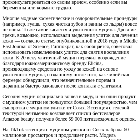
проконсультироваться со своим врачом, особенно если вы
беременны или кормите грудью.
Многие модные косметические и оздоровительные процедуры
(например, гуашь, сухая чистка зубов и ванны со льдом) вовсе
не новы. То же самое касается и улиточного муцина. Древние
греки, возможно, использовали выделения улиток для лечения
кожи — согласно статье, опубликованной в 2018 году в Middle
East Journal of Science, Гиппократ, как сообщается, советовал
использовать измельченных улиток для снятия воспаления
кожи. К 20 веку улиточный муцин пережил возрождение
благодаря южноамериканскому бренду Elicina,
производящему средства по уходу за кожей на основе
улиточного муцина, созданному после того, как чилийские
фермеры обнаружили, что незначительные порезы и
царапины быстро заживают после контакта с улитками.
Сегодня муцин официально вошел в моду, и ни один продукт
с муцином улитки не пользуется большей популярностью, чем
сыворотка с муцином улитки от Cosrx. Эссенция с гелевой
текстурой неизменно возглавляет списки бестселлеров
Amazon beauty, получив более 59 000 пятизвездочных оценок.
На TikTok эссенция с муцином улитки от Cosrx набрала 60
миллионов просмотров и продолжает расти. Модель