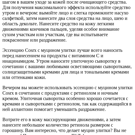
шагом в вашем уходе за кожей после очищающего средства.
Для получения максимального эффекта используйте средство
утром и вечером: вымойте лицо и слегка промокните насухо
салфеткой, затем нанесите два слоя средства на лицо, шею и
область декольте. Нанесите средство на кожу легкими
движениями кончиков пальцев, уделяя особое внимание
сухим участкам или участкам, где вы испытываете
покраснение или раздражение.
Эссенцию Cosrx с муцином улитки лучше всего наносить
перед нанесением на продукты с витамином С и
ниацинамидом. Утром наносите улиточную сыворотку в
сочетании с вашими любимыми осветляющими сыворотками,
солнцезащитными кремами для лица и тональными кремами
или оттенками кожи.
Вечером вы можете использовать эссенцию с муцином улитки
Cosrx в сочетании с продуктами с ретинолом и ночным
кремом. Улиточная сыворотка особенно хорошо сочетается с
кремами и сыворотками с ретинолом, так как содержащийся в
ней аллантоин помогает уменьшить раздражение.
Вотрите его в кожу массирующими движениями, а затем
нанесите небольшое количество ретинола размером с
горошину. Вам интересно, что делает муцин улитки? Вы не