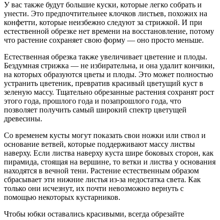
У вас также будут большие куски, которые легко собрать и
унести. Это предпочтительнее клочков листьев, похожих на
конфетти, которые неизбежно следуют за стрижкой. И при
естественной обрезке нет времени на восстановление, потому
что растение сохраняет свою форму — оно просто меньше.
Естественная обрезка также увеличивает цветение и плоды.
Бездумная стрижка — не избирательна, и она удалит кончики,
на которых образуются цветы и плоды. Это может полностью
устранить цветеник, превратив красивый цветущий куст в
зеленую массу. Тщательно обрезанные растения сохранят рост
этого года, прошлого года и позапрошлого года, что
позволяет получить самый широкий спектр цветущей
древесины.
Со временем кусты могут показать свои ножки или ствол и
основание ветвей, которые поддерживают массу листвы
наверху. Если листва наверху куста шире боковых сторон, как
пирамида, стоящая на вершине, то ветки и листва у основания
находятся в вечной тени. Растение естественным образом
сбрасывает эти нижние листья из-за недостатка света. Как
только они исчезнут, их почти невозможно вернуть с
помощью некоторых кустарников.
Чтобы юбки оставались красивыми, всегда обрезайте