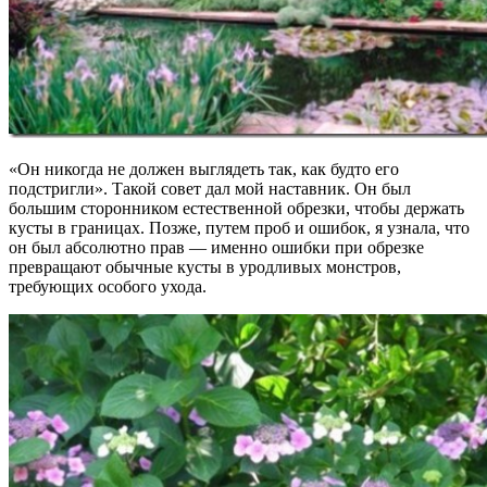
«Он никогда не должен выглядеть так, как будто его
подстригли». Такой совет дал мой наставник. Он был
большим сторонником естественной обрезки, чтобы держать
кусты в границах. Позже, путем проб и ошибок, я узнала, что
он был абсолютно прав — именно ошибки при обрезке
превращают обычные кусты в уродливых монстров,
требующих особого ухода.