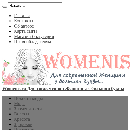
Главная
Контакты
Об авторе
Карта сайта
Магазин бижутерии
Правообладателям
Womenis.ru Для современной Женщины с большой буквы
Новости моды
Мода
Знаменитости
Волосы
Красота
Здоровье
Похудение