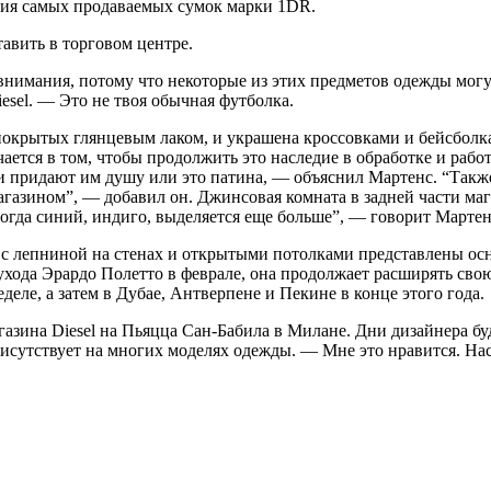
ция самых продаваемых сумок марки 1DR.
авить в торговом центре.
нимания, потому что некоторые из этих предметов одежды могут
esel. — Это не твоя обычная футболка.
окрытых глянцевым лаком, и украшена кроссовками и бейсболками
ается в том, чтобы продолжить это наследие в обработке и работ
придают им душу или это патина, — объяснил Мартенс. “Также 
газином”, — добавил он. Джинсовая комната в задней части ма
огда синий, индиго, выделяется еще больше”, — говорит Мартен
с лепниной на стенах и открытыми потолками представлены осн
 ухода Эрардо Полетто в феврале, она продолжает расширять сво
ле, а затем в Дубае, Антверпене и Пекине в конце этого года.
зина Diesel на Пьяцца Сан-Бабила в Милане. Дни дизайнера буд
сутствует на многих моделях одежды. — Мне это нравится. Насл