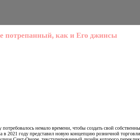
е потрепанный, как и Его джинсы
отребовалось немало времени, чтобы создать свой собственный 
, а в 2021 году представил новую концепцию розничной торговл
а улице Сент-Оноре, текстурированный дизайн которого перекли