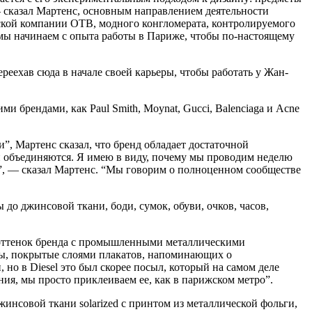
 сказал Мартенс, основным направлением деятельности
ской компании OTB, модного конгломерата, контролируемого
мы начинаем с опыта работы в Париже, чтобы по-настоящему
реехав сюда в начале своей карьеры, чтобы работать у Жан-
 брендами, как Paul Smith, Moynat, Gucci, Balenciaga и Acne
”, Мартенс сказал, что бренд обладает достаточной
й объединяются. Я имею в виду, почему мы проводим неделю
де”, — сказал Мартенс. “Мы говорим о полноценном сообществе
до джинсовой ткани, боди, сумок, обуви, очков, часов,
 оттенок бренда с промышленными металлическими
ты, покрытые слоями плакатов, напоминающих о
 но в Diesel это был скорее посыл, который на самом деле
ния, мы просто приклеиваем ее, как в парижском метро”.
инсовой ткани solarized с принтом из металлической фольги,