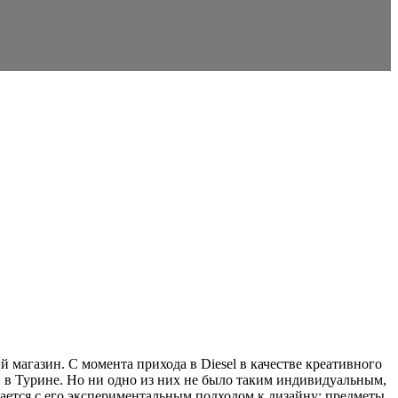
магазин. С момента прихода в Diesel в качестве креативного
и в Турине. Но ни одно из них не было таким индивидуальным,
кается с его экспериментальным подходом к дизайну: предметы