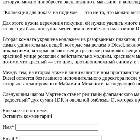
которую можно приобрести эксклюзивно в магазине, и коллек
“Коллекция для показа на подиуме — это не то, что можно выст
Для этого нужна церемония покупки, ей нужно уделить много в
коллекция была доступна менее чем в пятой части магазинов Di
Вторая комната украшена коллажем из разорванных плакатов, п
самых удивительных вещей, которые мы делаем в Diesel, заключ
покрытиями, которые делают вещи грязными, оживляют вещи и 
красивой улице роскоши с действительно модным, красивым ма
потому, что красный — это цвет, противоположный синему, и т
Между тем, на втором этаже в минималистичном пространстве 
Diesel остается без главного исполнительного директора после
которых запланировано в Майами и Миконосе на следующей неде
Следующим шагом Мартенса станет редизайн флагманского мага
“радостный” дух сумки 1DR и овальной эмблемы D, которая при
Еще кое-что по теме:
Оставить комментарий
Имя
*
Email
*