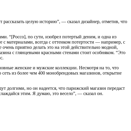
 рассказать целую историю”, — сказал дизайнер, отметив, что
. “[Россо], по сути, изобрел потертый деним, и одна из
е с материалами, всегда с оттенком потертости — например, с
очень приятно делать это на этой действительно модной,
газина с глянцевыми красными стенами стоит особняком. “Это
с.
овные женские и мужские коллекции. Несмотря на то, что
ю сеть из более чем 400 монобрендовых магазинов, открытие
ут долгими, но он надеется, что парижский магазин передаст
аждайся этим. Я думаю, это весело”, — сказал он.