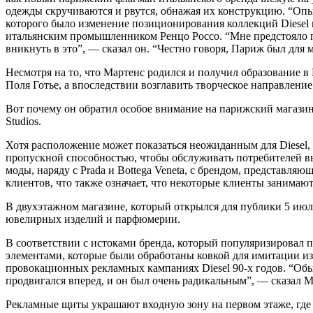
одежды скручиваются и рвутся, обнажая их конструкцию. “Оп
которого было изменение позиционирования коллекций Diesel 
итальянским промышленником Ренцо Россо. “Мне предстояло п
вникнуть в это”, — сказал он. “Честно говоря, Париж был дл
Несмотря на то, что Мартенс родился и получил образование в
Поля Готье, а впоследствии возглавить творческое направление 
Вот почему он обратил особое внимание на парижский магазин 
Studios.
Хотя расположение может показаться неожиданным для Diesel, 
пропускной способностью, чтобы обслуживать потребителей вы
моды, наряду с Prada и Bottega Veneta, с брендом, представл
клиентов, что также означает, что некоторые клиенты занимают
В двухэтажном магазине, который открылся для публики 5 июля
ювелирных изделий и парфюмерии.
В соответствии с истоками бренда, который популяризировал
элементами, которые были обработаны ковкой для имитации и
провокационных рекламных кампаниях Diesel 90-х годов. “Обычн
продвигался вперед, и он был очень радикальным”, — сказал М
Рекламные щиты украшают входную зону на первом этаже, где п