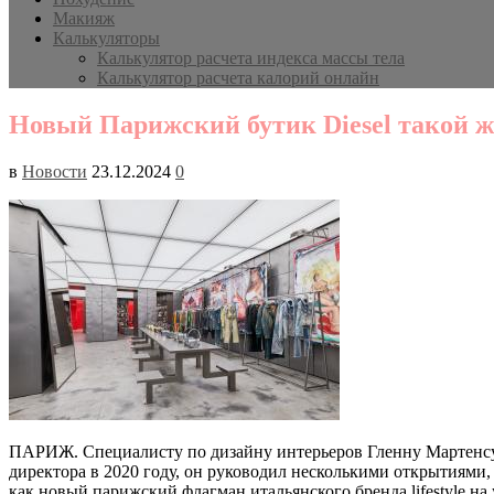
Макияж
Калькуляторы
Калькулятор расчета индекса массы тела
Калькулятор расчета калорий онлайн
Новый Парижский бутик Diesel такой ж
в
Новости
23.12.2024
0
ПАРИЖ. Специалисту по дизайну интерьеров Гленну Мартенсу п
директора в 2020 году, он руководил несколькими открытиями
как новый парижский флагман итальянского бренда lifestyle н