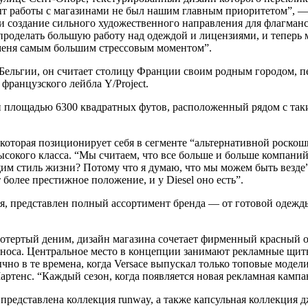
ыт работы с магазинами не был нашим главным приоритетом”, —
и создание сильного художественного направления для флагман
роделать большую работу над одеждой и лицензиями, и теперь 
я меня самым большим стрессовым моментом”.
 Бельгии, он считает столицу Франции своим родным городом, пе
французского лейбла Y/Project.
площадью 6300 квадратных футов, расположенный рядом с такими
которая позиционирует себя в сегменте “альтернативной роскоши
сокого класса. “Мы считаем, что все больше и больше компани
яющим стиль жизни? Потому что я думаю, что мы можем быть вез
 более престижное положение, и у Diesel оно есть”.
, представлен полный ассортимент бренда — от готовой одежды 
 потертый деним, дизайн магазина сочетает фирменный красный
зноса. Центральное место в концепции занимают рекламные щи
о в те времена, когда Versace выпускал только топовые модели,
артенс. “Каждый сезон, когда появляется новая рекламная кампа
редставлена коллекция runway, а также капсульная коллекция дж