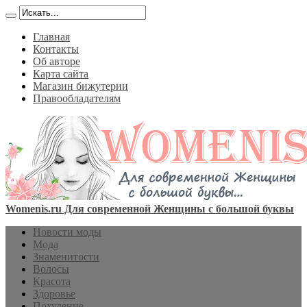
Главная
Контакты
Об авторе
Карта сайта
Магазин бижутерии
Правообладателям
Womenis.ru Для современной Женщины с большой буквы
Новости моды
Мода
Знаменитости
Волосы
Красота
Здоровье
Похудение