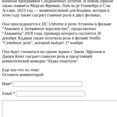
военной программой Соединенных Штатов. В новом сериале
также появятся Морган Фриман, Лайсла де Оливейра и Сэм
Асгари. 2023 год — знаменательный для Кидман, которая в
этом году также сыграет главные роли в двух фильмах.
Она присоединится к DC Universe в роли Атланны в фильме
“Аквамен и Затерянное королевство”, продолжении
“Аквамена” 2018 года, премьера которого состоится 20
декабря. Кидман также получила роль в фильме Netflix
“Семейное дело”, который выйдет 17 ноября.
Она будет сниматься на одном экране с Заком Эфроном и
Джоуи Кинг сыграет главную роль в предстоящей
романтической комедии “Будка поцелуев”.
Еще кое-что по теме:
Оставить комментарий
Имя
*
Email
*