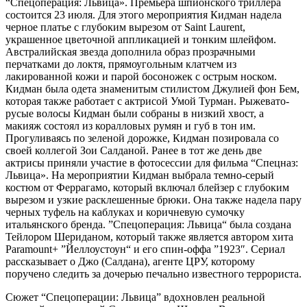
“Спецоперация: Львица». Премьера шпионского триллера
состоится 23 июля. Для этого мероприятия Кидман надела
черное платье с глубоким вырезом от Saint Laurent,
украшенное цветочной аппликацией и тонким шлейфом.
Австралийская звезда дополнила образ прозрачными
перчатками до локтя, прямоугольным клатчем из
лакированной кожи и парой босоножек с острым носком.
Кидман была одета знаменитым стилистом Джулией фон Бем,
которая также работает с актрисой Умой Турман. Рыжевато-
русые волосы Кидман были собраны в низкий хвост, а
макияж состоял из коралловых румян и губ в тон им.
Прогуливаясь по зеленой дорожке, Кидман позировала со
своей коллегой Зои Салданой. Ранее в тот же день две
актрисы приняли участие в фотосессии для фильма “Спецназ:
Львица». На мероприятии Кидман выбрала темно-серый
костюм от Феррагамо, который включал блейзер с глубоким
вырезом и узкие расклешенные брюки. Она также надела пару
черных туфель на каблуках и коричневую сумочку
итальянского бренда. ”Спецоперация: Львица“ была создана
Тейлором Шериданом, который также является автором хита
Paramount+ ”Йеллоустоун“ и его спин-оффа ”1923″. Сериал
рассказывает о Джо (Салдана), агенте ЦРУ, которому
поручено следить за дочерью печально известного террориста.
Сюжет “Спецоперации: Львица” вдохновлен реальной