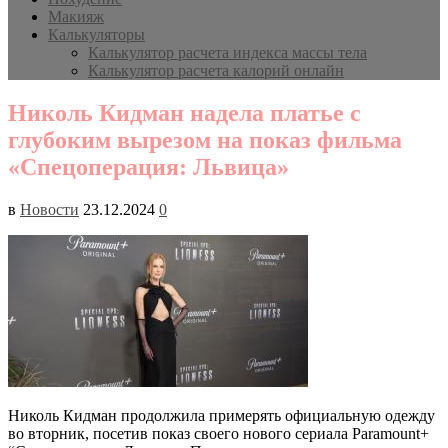
Макияж
Калькуляторы
Калькулятор расчета индекса массы тела
Калькулятор расчета калорий онлайн
Николь Кидман надела платье с
глубоким вырезом на показ фильма
«Спецоперация: Львица»
в
Новости
23.12.2024
0
Николь Кидман продолжила примерять официальную одежду
во вторник, посетив показ своего нового сериала Paramount+