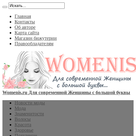
Главная
Контакты
Об авторе
Карта сайта
Магазин бижутерии
Правообладателям
Womenis.ru Для современной Женщины с большой буквы
Новости моды
Мода
Знаменитости
Волосы
Красота
Здоровье
Похудение