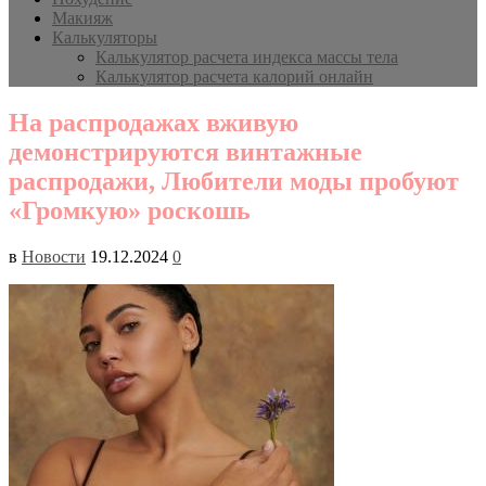
Макияж
Калькуляторы
Калькулятор расчета индекса массы тела
Калькулятор расчета калорий онлайн
На распродажах вживую
демонстрируются винтажные
распродажи, Любители моды пробуют
«Громкую» роскошь
в
Новости
19.12.2024
0