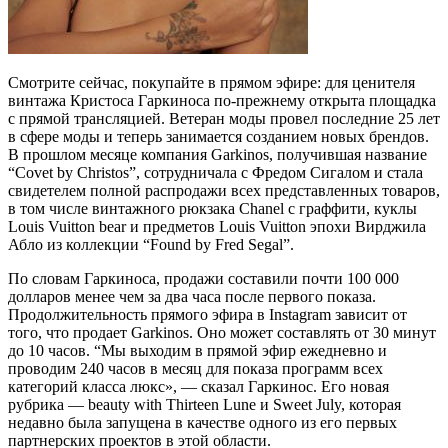
Смотрите сейчас, покупайте в прямом эфире: для ценителя
винтажа Кристоса Гаркиноса по-прежнему открыта площадка
с прямой трансляцией. Ветеран моды провел последние 25 лет
в сфере моды и теперь занимается созданием новых брендов.
В прошлом месяце компания Garkinos, получившая название
“Covet by Christos”, сотрудничала с Фредом Сигалом и стала
свидетелем полной распродажи всех представленных товаров,
в том числе винтажного рюкзака Chanel с граффити, куклы
Louis Vuitton bear и предметов Louis Vuitton эпохи Вирджила
Абло из коллекции “Found by Fred Segal”.
По словам Гаркиноса, продажи составили почти 100 000
долларов менее чем за два часа после первого показа.
Продолжительность прямого эфира в Instagram зависит от
того, что продает Garkinos. Оно может составлять от 30 минут
до 10 часов. “Мы выходим в прямой эфир ежедневно и
проводим 240 часов в месяц для показа программ всех
категорий класса люкс», — сказал Гаркинос. Его новая
рубрика — beauty with Thirteen Lune и Sweet July, которая
недавно была запущена в качестве одного из его первых
партнерских проектов в этой области.