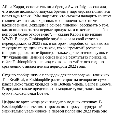
Айша Карри, основательница бренда Sweet July, рассказала,
что после июльского запуска бренда у партнерства появилась
новая аудитория. “Мы надеемся, что сможем наладить контакт
с клиентами из самых разных мест, поделиться с ними
вдохновением, лежащим в основе линейки, рассказать о том,
как использовать эти первые продукты, и ответить на любые
вопросы более откровенно”, — сказал Карри в интервью
WWD. В среду Fashionphile опубликовала свой отчет о
перепродажах за 2023 год, в котором подробно описываются
текущие тенденции как тихой, так и “громкой” роскоши
(например, показные броши), а также яркие оттенки сумок и
“It” украшений. Данные основаны на результатах поиска на
сайте Fashionphile за период с января по май этого года по
сравнению с аналогичным периодом 2022 года.
Судя по сообщениям с площадок для перепродажи, таких как
The RealReal, в Fashionphile растет спрос на недорогие сумки
класса люкс таких брендов, как Bottega Veneta, Celine и Loewe.
В продаже также представлены модные сумки, такие как
сумка-головоломка Loewe.
Цифры не врут, когда речь заходит о модных оттенках. В
Fashionphile количество запросов по запросу “пурпурный”
значительно увеличилось: в первой половине 2023 года оно