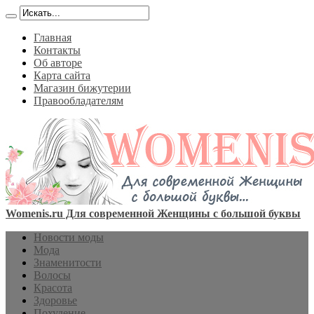
Главная
Контакты
Об авторе
Карта сайта
Магазин бижутерии
Правообладателям
Womenis.ru Для современной Женщины с большой буквы
Новости моды
Мода
Знаменитости
Волосы
Красота
Здоровье
Похудение