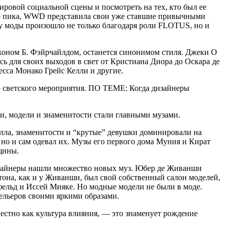
ировой социальной сцены и посмотреть на тех, кто был ее
воего пика, WWD представила свои уже ставшие привычными
ну моды произошло не только благодаря роли FLOTUS, но и
Джоном Б. Фэйрчайлдом, останется синонимом стиля. Джеки О
сь для своих выходов в свет от Кристиана Диора до Оскара де
есса Монако Грейс Келли и другие.
го светского мероприятия. ПО ТЕМЕ: Когда дизайнеры
ни, модели и знаменитости стали главными музами.
ролла, знаменитости и “крутые” девушки доминировали на
 но и сам одевал их. Музы его первого дома Муния и Кират
щины.
дизайнеры нашли множество новых муз. Юбер де Живанши
тона, как и у Живанши, был свой собственный салон моделей,
рфельд и Иссей Мияке. Но модные модели не были в моде.
ельеров своими яркими образами.
звестно как культура влияния, — это знаменует рождение