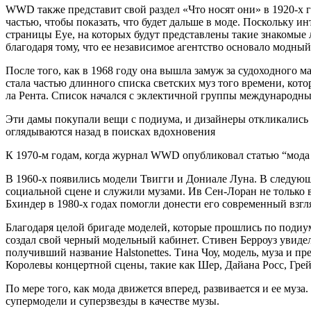
WWD также представит свой раздел «Что носят они» в 1920-х го
частью, чтобы показать, что будет дальше в моде. Поскольку и
страницы Eye, на которых будут представлены такие знакомые
благодаря тому, что ее независимое агентство основало модный
После того, как в 1968 году она вышла замуж за судоходного
стала частью длинного списка светских муз того времени, кот
ла Рента. Список начался с эклектичной группы международных 
Эти дамы покупали вещи с подиума, и дизайнеры откликались 
оглядываются назад в поисках вдохновения
К 1970-м годам, когда журнал WWD опубликовал статью “мода д
В 1960-х появились модели Твигги и Дониале Луна. В следующе
социальной сцене и служили музами. Ив Сен-Лоран не только в
Бхиндер в 1980-х годах помогли донести его современный взг
Благодаря целой бригаде моделей, которые прошлись по поди
создал свой черный модельный кабинет. Стивен Берроуз увиде
получивший название Halstonettes. Тина Чоу, модель, муза и п
Королевы концертной сцены, такие как Шер, Дайана Росс, Гре
По мере того, как мода движется вперед, развивается и ее муза
супермодели и суперзвезды в качестве музы.