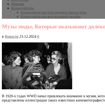
Макияж
Калькуляторы
Калькулятор расчета индекса массы тела
Калькулятор расчета калорий онлайн
Музы моды, Которые оказывают далеко
в
Новости
23.12.2024
0
В 1920-х годах WWD начал привлекать внимание к музам, кото
представлены иллюстрации таких известных кинематографистов,