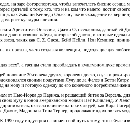
дах, на заре фоторепортажа, чтобы запечатлеть биение сердца м
нтерес зрителей к тому, кто, что и на ком что надето, достиг с
 лица, как Жаклин Кеннеди Онассис, чье восхождение на верши
 дом. рост культуры влияния.
 магната Аристотеля Онассиса, Джеки О, псевдоним, данный ей 
орым дали прозвище «Леди, которые обедают», и которые одевали
звезд, таких как C. Z. Guest., Бейб Пейли, Нэн Кемпнер, принц
на их призыв, часто создавая коллекции, подходящие для любо
ля всех”, а тренды стали преобладать в культурном духе време
й половине 20-го века друзья, королевы диско, соула и рок-н-
дохновлялся своими подругами Лулу де ла Фалез и Бетти Катру,
ляд на моду и готовую одежду до его конечного потребителя-жен
умам от Нью-Йорка до Парижа, и решающей битве за Версаль, 
л свою музу в юной американской модели Пэт Кливленд. У Хэлс
редприниматель, оказала влияние на таких людей, как Карл Лаге
йс Джонс, Мадонна и Тина Тернер, продолжают вдохновлять мод
. К 1990 году индустрия начинает свой путь к тому, что сейчас и