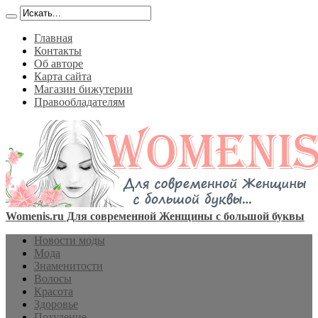
Главная
Контакты
Об авторе
Карта сайта
Магазин бижутерии
Правообладателям
Womenis.ru Для современной Женщины с большой буквы
Новости моды
Мода
Знаменитости
Волосы
Красота
Здоровье
Похудение