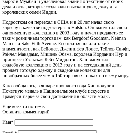
вырос в Мумбаи и унаследовал знания о текстиле от своих
деда и отца, которые создавали изысканную одежду для
королевских семей Индии.
Подростком он переехал в США и в 20 лет начал свою
карьеру в качестве подмастерья в Halston. Он выпустил свою
одноименную коллекцию в 2003 году и начал продавать ее
таким розничным торговцам, как Bergdorf Goodman, Neiman
Marcus и Saks Fifth Avenue. Его платья носили такие
знаменитости, как Бейонсе, Дженнифер Лопес, Тейлор Свифт,
Рэйчел Макадамс, Мишель Обама, королева Иордании Нур и
принцесса Уэльская Кейт Миддлтон. Хан выпустил
свадебную коллекцию в 2013 году и на сегодняшний день
продает готовую одежду и свадебные коллекции для
новобрачных более чем в 150 торговых точках по всему миру.
Как сообщалось, в январе прошлого года Хан получил
Почетную медаль в Национальном клубе искусств в
Грамерси-парке за свои достижения в области моды.
Еще кое-что по теме:
Оставить комментарий
Имя
*