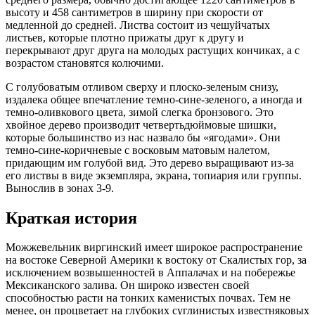
высоту и 458 сантиметров в ширину при скорости от
медленной до средней. Листва состоит из чешуйчатых
листьев, которые плотно прижаты друг к другу и
перекрывают друг друга на молодых растущих кончиках, а с
возрастом становятся колючими.
С голубоватым отливом сверху и плоско-зеленым снизу,
издалека общее впечатление темно-сине-зеленого, а иногда и
темно-оливкового цвета, зимой слегка бронзового. Это
хвойное дерево производит четвертьдюймовые шишки,
которые большинство из нас назвало бы «ягодами». Они
темно-сине-коричневые с восковым матовым налетом,
придающим им голубой вид. Это дерево выращивают из-за
его листвы в виде экземпляра, экрана, топиария или группы.
Вынослив в зонах 3-9.
Краткая история
Можжевельник виргинский имеет широкое распространение
на востоке Северной Америки к востоку от Скалистых гор, за
исключением возвышенностей в Аппалачах и на побережье
Мексиканского залива. Он широко известен своей
способностью расти на тонких каменистых почвах. Тем не
менее, он процветает на глубоких суглинистых известняковых