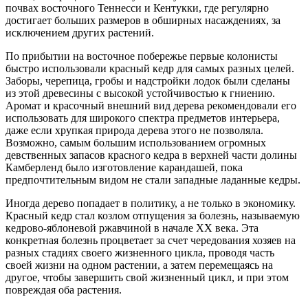
почвах восточного Теннесси и Кентукки, где регулярно
достигает больших размеров в обширных насаждениях, за
исключением других растений.
По прибытии на восточное побережье первые колонисты
быстро использовали красный кедр для самых разных целей.
Заборы, черепица, гробы и надстройки лодок были сделаны
из этой древесины с высокой устойчивостью к гниению.
Аромат и красочный внешний вид дерева рекомендовали его
использовать для широкого спектра предметов интерьера,
даже если хрупкая природа дерева этого не позволяла.
Возможно, самым большим использованием огромных
девственных запасов красного кедра в верхней части долины
Камберленд было изготовление карандашей, пока
предпочтительным видом не стали западные ладанные кедры.
Иногда дерево попадает в политику, а не только в экономику.
Красный кедр стал козлом отпущения за болезнь, называемую
кедрово-яблоневой ржавчиной в начале ХХ века. Эта
конкретная болезнь процветает за счет чередования хозяев на
разных стадиях своего жизненного цикла, проводя часть
своей жизни на одном растении, а затем перемещаясь на
другое, чтобы завершить свой жизненный цикл, и при этом
повреждая оба растения.