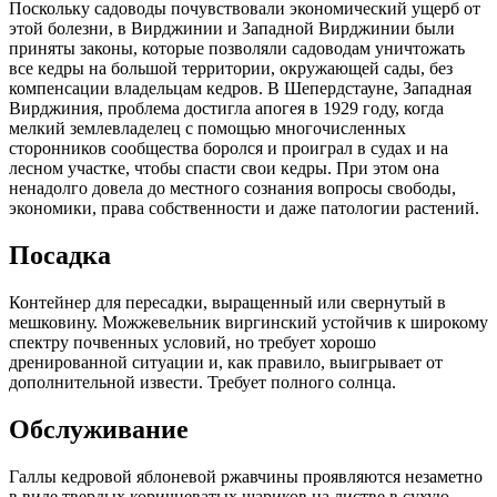
Поскольку садоводы почувствовали экономический ущерб от
этой болезни, в Вирджинии и Западной Вирджинии были
приняты законы, которые позволяли садоводам уничтожать
все кедры на большой территории, окружающей сады, без
компенсации владельцам кедров. В Шепердстауне, Западная
Вирджиния, проблема достигла апогея в 1929 году, когда
мелкий землевладелец с помощью многочисленных
сторонников сообщества боролся и проиграл в судах и на
лесном участке, чтобы спасти свои кедры. При этом она
ненадолго довела до местного сознания вопросы свободы,
экономики, права собственности и даже патологии растений.
Посадка
Контейнер для пересадки, выращенный или свернутый в
мешковину. Можжевельник виргинский устойчив к широкому
спектру почвенных условий, но требует хорошо
дренированной ситуации и, как правило, выигрывает от
дополнительной извести. Требует полного солнца.
Обслуживание
Галлы кедровой яблоневой ржавчины проявляются незаметно
в виде твердых коричневатых шариков на листве в сухую