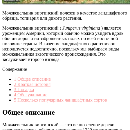
Можжевельник виргинский полезен в качестве ландшафтного
образца, топиария или дикого растения.
Можжевельник виргинский (
Juniperus virginiana
) является
уроженцем Америки, который обычно можно увидеть вдоль
обочин дорог и на заброшенных полях по всей восточной
половине страны. В качестве ландшафтного растения он
используется недостаточно, поскольку мы выбираем виды
можжевельника экзотического происхождения. Это
заслуживает второго взгляда.
Содержание
1
Общее описание
2
Краткая история
3
Посадка
4
Обслуживание
5
Несколько популярных ландшафтных сортов
Общее описание
Можжевельник виргинский — это вечнозеленое дерево
среднего размера, обычно достигающее 1220 сантиметров в