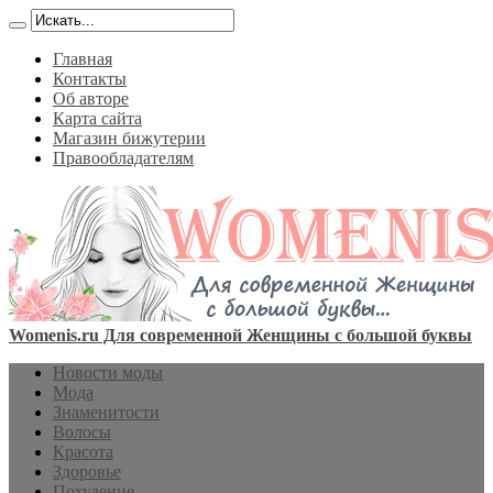
Главная
Контакты
Об авторе
Карта сайта
Магазин бижутерии
Правообладателям
Womenis.ru Для современной Женщины с большой буквы
Новости моды
Мода
Знаменитости
Волосы
Красота
Здоровье
Похудение