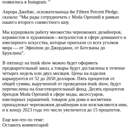
появились в Instagram. ”
Аврора Джеймс, основательница the Fifteen Percent Pledge,
сказала: “Мы рады сотрудничать с Moda Operandi в рамках
нашего второго совместного шоу.
Мы курировали работу множества чернокожих дизайнеров,
керамистов и художников—визуалистов в сфере домашнего и
ювелирного искусства, которые приехали со всех уголков
мира — от Эфиопии до Джорджии, от Ботсваны до
Бруклина”.
В пятницу на trunk show можно будет оформить
предварительный заказ, а товары будут доставлены в течение
четырех недель или двух месяцев. Цены на изделия
варьируются от 52 до 2650 долларов. Пять процентов от
общей суммы, вырученной от проведения trunk show, будут
перечислены на благотворительный фонд. Десять процентов
брендов Moda Operandi в сфере моды, аксессуаров,
ювелирных украшений, товаров для дома и косметики
принадлежат чернокожим дизайнерам или возглавляются ими,
и к концу 2023 года это число увеличится до 15 процентов.
Еще кое-что по теме:
Оставить комментарий