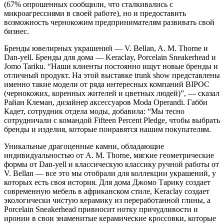
(67% опрошенных сообщили, что сталкивались с
микроагрессиями в своей работе), но и предоставить
возможность чернокожим предпринимателям развивать свой
бизнес.
Бренды ювелирных украшений — V. Bellan, A. M. Thorne и
Dan-yell. Бренды для дома — Keraclay, Porcelain Sneakerhead и
Jomo Tariku. “Наши клиенты постоянно ищут новые бренды и
отличный продукт. На этой выставке trunk show представлены
именно такие модели от ряда интересных компаний BIPOC
(чернокожих, коренных жителей и цветных людей)”, — сказал
Райан Клеман, дизайнер аксессуаров Moda Operandi. Габби
Кадет, сотрудник отдела моды, добавила: “Мы тесно
сотрудничали с командой Fifteen Percent Pledge, чтобы выбрать
бренды и изделия, которые понравятся нашим покупателям.
Уникальные драгоценные камни, обладающие
индивидуальностью от A. M. Thorne, мягкие геометрические
формы от Dan-yell и классическую классику ручной работы от
V. Bellan — все это мы отобрали для коллекции украшений, у
которых есть своя история. Для дома Джомо Тарику создает
современную мебель в африканском стиле, Keraclay создает
экологически чистую керамику из переработанной глины, а
Porcelain Sneakerhead привносит нотку причудливости и
иронии в свои знаменитые керамические кроссовки, которые