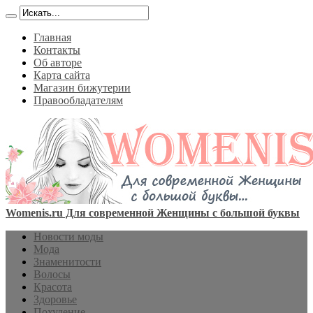
Главная
Контакты
Об авторе
Карта сайта
Магазин бижутерии
Правообладателям
Womenis.ru Для современной Женщины с большой буквы
Новости моды
Мода
Знаменитости
Волосы
Красота
Здоровье
Похудение