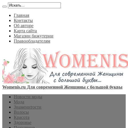
Главная
Контакты
Об авторе
Карта сайта
Магазин бижутерии
Правообладателям
Womenis.ru Для современной Женщины с большой буквы
Новости моды
Мода
Знаменитости
Волосы
Красота
Здоровье
Похудение