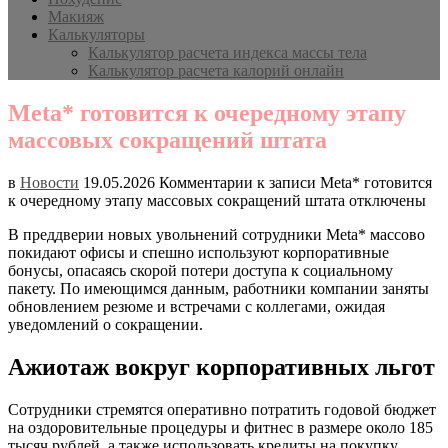
Макияж
Калькуляторы
Калькулятор расчета индекса массы тела
Калькулятор расчета калорий онлайн
Meta* готовится к очередному этапу
массовых сокращений штата
в
Новости
19.05.2026
Комментарии
к записи Meta* готовится
к очередному этапу массовых сокращений штата
отключены
В преддверии новых увольнений сотрудники Meta* массово
покидают офисы и спешно используют корпоративные
бонусы, опасаясь скорой потери доступа к социальному
пакету. По имеющимся данным, работники компании заняты
обновлением резюме и встречами с коллегами, ожидая
уведомлений о сокращении.
Ажиотаж вокруг корпоративных льгот
Сотрудники стремятся оперативно потратить годовой бюджет
на оздоровительные процедуры и фитнес в размере около 185
тысяч рублей, а также использовать кредиты на покупку