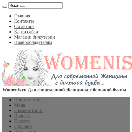
Главная
Контакты
Об авторе
Карта сайта
Магазин бижутерии
Правообладателям
Womenis.ru Для современной Женщины с большой буквы
Новости моды
Мода
Знаменитости
Волосы
Красота
Здоровье
Похудение