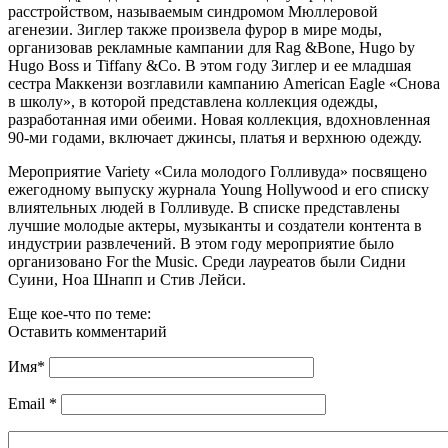
расстройством, называемым синдромом Мюллеровой
агенезии. Зиглер также произвела фурор в мире моды,
организовав рекламные кампании для Rag &Bone, Hugo by
Hugo Boss и Tiffany &Co. В этом году Зиглер и ее младшая
сестра Маккензи возглавили кампанию American Eagle «Снова
в школу», в которой представлена коллекция одежды,
разработанная ими обеими. Новая коллекция, вдохновленная
90-ми годами, включает джинсы, платья и верхнюю одежду.
Мероприятие Variety «Сила молодого Голливуда» посвящено
ежегодному выпуску журнала Young Hollywood и его списку
влиятельных людей в Голливуде. В списке представлены
лучшие молодые актеры, музыканты и создатели контента в
индустрии развлечений. В этом году мероприятие было
организовано For the Music. Среди лауреатов были Сидни
Суини, Ноа Шнапп и Стив Лейси.
Еще кое-что по теме:
Оставить комментарий
Имя
*
Email
*