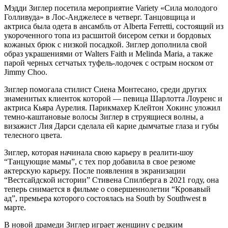
Мэдди Зиглер посетила мероприятие Variety «Сила молодого
Голливуда» в Лос-Анджелесе в четверг. Танцовщица и
актриса была одета в ансамбль от Alberta Ferretti, состоящий из
укороченного топа из расшитой бисером сетки и бордовых
кожаных брюк с низкой посадкой. Зиглер дополнила свой
образ украшениями от Walters Faith и Melinda Maria, а также
парой черных сетчатых туфель-лодочек с острым носком от
Jimmy Choo.
Зиглер помогала стилист Сиена Монтесано, среди других
знаменитых клиенток которой — певица Шарлотта Лоуренс и
актриса Кьяра Аурелия. Парикмахер Клейтон Хокинс уложил
темно-каштановые волосы Зиглер в струящиеся волны, а
визажист Лия Дарси сделала ей карие дымчатые глаза и губы
телесного цвета.
Зиглер, которая начинала свою карьеру в реалити-шоу
“Танцующие мамы”, с тех пор добавила в свое резюме
актерскую карьеру. После появления в экранизации
“Вестсайдской истории” Стивена Спилберга в 2021 году, она
теперь снимается в фильме о совершеннолетии “Кровавый
ад”, премьера которого состоялась на South by Southwest в
марте.
В новой драмеди Зиглер играет женщину с редким