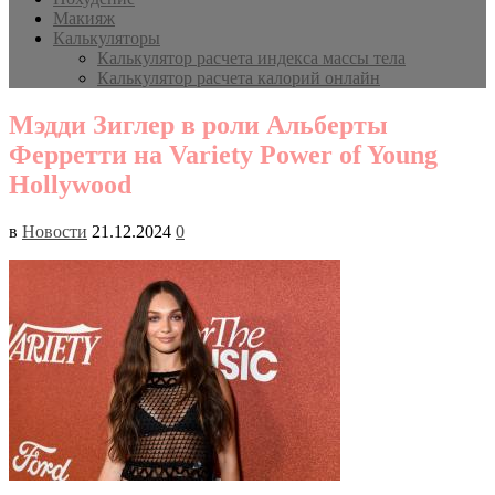
Макияж
Калькуляторы
Калькулятор расчета индекса массы тела
Калькулятор расчета калорий онлайн
Мэдди Зиглер в роли Альберты
Ферретти на Variety Power of Young
Hollywood
в
Новости
21.12.2024
0