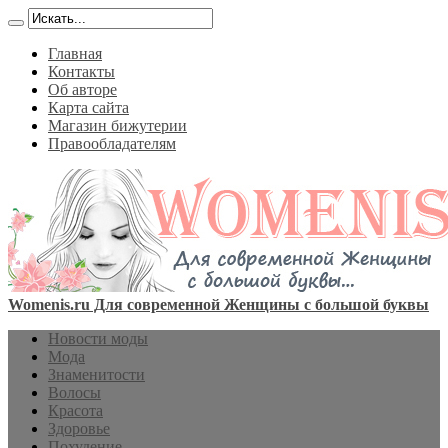
Главная
Контакты
Об авторе
Карта сайта
Магазин бижутерии
Правообладателям
Womenis.ru Для современной Женщины с большой буквы
Новости моды
Мода
Знаменитости
Волосы
Красота
Здоровье
Похудение