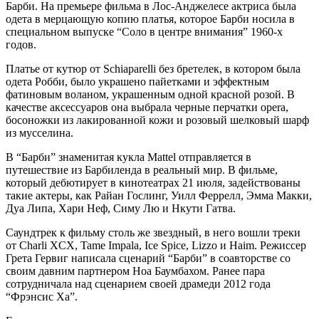
Барби. На премьере фильма в Лос-Анджелесе актриса была
одета в мерцающую копию платья, которое Барби носила в
специальном выпуске “Соло в центре внимания” 1960-х
годов.
Платье от кутюр от Schiaparelli без бретелек, в котором была
одета Робби, было украшено пайетками и эффектным
фатиновым воланом, украшенным одной красной розой. В
качестве аксессуаров она выбрала черные перчатки opera,
босоножки из лакированной кожи и розовый шелковый шарф
из мусселина.
В “Барби” знаменитая кукла Mattel отправляется в
путешествие из Барбиленда в реальный мир. В фильме,
который дебютирует в кинотеатрах 21 июля, задействованы
такие актеры, как Райан Гослинг, Уилл Феррелл, Эмма Макки,
Дуа Липа, Хари Неф, Симу Лю и Нкути Гатва.
Саундтрек к фильму столь же звездный, в него вошли треки
от Charli XCX, Tame Impala, Ice Spice, Lizzo и Haim. Режиссер
Грета Гервиг написала сценарий “Барби” в соавторстве со
своим давним партнером Ноа Баумбахом. Ранее пара
сотрудничала над сценарием своей драмеди 2012 года
“Фрэнсис Ха”.