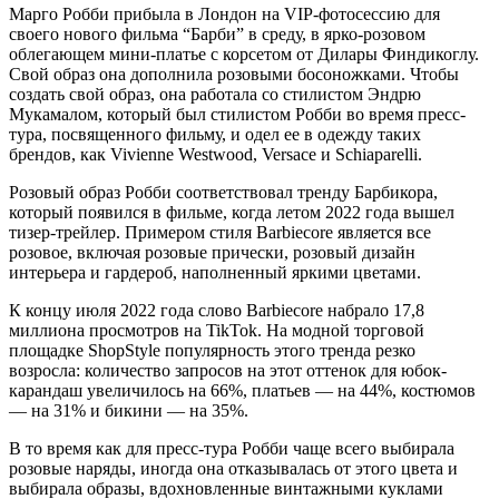
Марго Робби прибыла в Лондон на VIP-фотосессию для
своего нового фильма “Барби” в среду, в ярко-розовом
облегающем мини-платье с корсетом от Дилары Финдикоглу.
Свой образ она дополнила розовыми босоножками. Чтобы
создать свой образ, она работала со стилистом Эндрю
Мукамалом, который был стилистом Робби во время пресс-
тура, посвященного фильму, и одел ее в одежду таких
брендов, как Vivienne Westwood, Versace и Schiaparelli.
Розовый образ Робби соответствовал тренду Барбикора,
который появился в фильме, когда летом 2022 года вышел
тизер-трейлер. Примером стиля Barbiecore является все
розовое, включая розовые прически, розовый дизайн
интерьера и гардероб, наполненный яркими цветами.
К концу июля 2022 года слово Barbiecore набрало 17,8
миллиона просмотров на TikTok. На модной торговой
площадке ShopStyle популярность этого тренда резко
возросла: количество запросов на этот оттенок для юбок-
карандаш увеличилось на 66%, платьев — на 44%, костюмов
— на 31% и бикини — на 35%.
В то время как для пресс-тура Робби чаще всего выбирала
розовые наряды, иногда она отказывалась от этого цвета и
выбирала образы, вдохновленные винтажными куклами