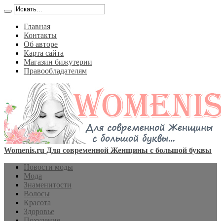
Главная
Контакты
Об авторе
Карта сайта
Магазин бижутерии
Правообладателям
Womenis.ru Для современной Женщины с большой буквы
Новости моды
Мода
Знаменитости
Волосы
Красота
Здоровье
Похудение