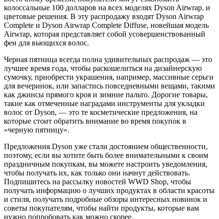
колоссальные 100 долларов на всех моделях Dyson Airwrap. и
цветовые решения. В эту распродажу входят Dyson Airwrap
Complete и Dyson Airwrap Complete Diffuse, новейшая модель
Airwrap, которая представляет собой усовершенствованный
фен для вьющихся волос.
Черная пятница всегда полна удивительных распродаж — это
лучшее время года, чтобы раскошелиться на дизайнерскую
сумочку, приобрести украшения, например, массивные серьги
для вечеринок, или запастись повседневными вещами, такими
как джинсы прямого кроя и зимние пальто. Дорогие товары,
такие как отмеченные наградами инструменты для укладки
волос от Dyson, — это те косметические предложения, на
которые стоит обратить внимание во время покупок в
«черную пятницу».
Предложения Dyson уже стали достоянием общественности,
поэтому, если вы хотите быть более внимательными к своим
праздничным покупкам, вы можете настроить уведомления,
чтобы получать их, как только они начнут действовать.
Подпишитесь на рассылку новостей WWD Shop, чтобы
получать информацию о лучших продуктах в области красоты
и стиля, получать подробные обзоры интересных новинок и
советы покупателям, чтобы найти продукты, которые вам
нужно попробовать как можно скорее.