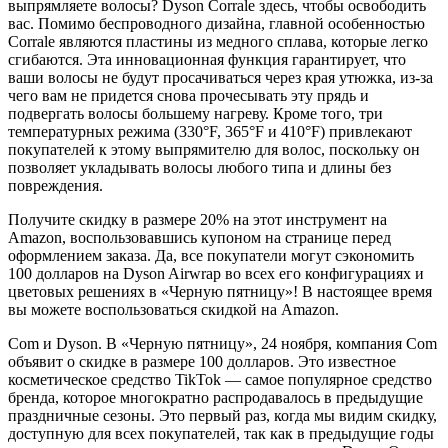
выпрямляете волосы? Dyson Corrale здесь, чтобы освободить
вас. Помимо беспроводного дизайна, главной особенностью
Corrale являются пластины из медного сплава, которые легко
сгибаются. Эта инновационная функция гарантирует, что
ваши волосы не будут просачиваться через края утюжка, из-за
чего вам не придется снова прочесывать эту прядь и
подвергать волосы большему нагреву. Кроме того, три
температурных режима (330°F, 365°F и 410°F) привлекают
покупателей к этому выпрямителю для волос, поскольку он
позволяет укладывать волосы любого типа и длины без
повреждения.
Получите скидку в размере 20% на этот инструмент на
Amazon, воспользовавшись купоном на странице перед
оформлением заказа. Да, все покупатели могут сэкономить
100 долларов на Dyson Airwrap во всех его конфигурациях и
цветовых решениях в «Черную пятницу»! В настоящее время
вы можете воспользоваться скидкой на Amazon.
Com и Dyson. В «Черную пятницу», 24 ноября, компания Com
объявит о скидке в размере 100 долларов. Это известное
косметическое средство TikTok — самое популярное средство
бренда, которое многократно распродавалось в предыдущие
праздничные сезоны. Это первый раз, когда мы видим скидку,
доступную для всех покупателей, так как в предыдущие годы