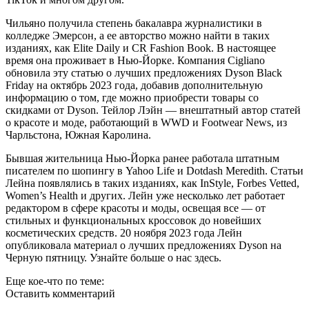
Чильяно получила степень бакалавра журналистики в
колледже Эмерсон, а ее авторство можно найти в таких
изданиях, как Elite Daily и CR Fashion Book. В настоящее
время она проживает в Нью-Йорке. Компания Cigliano
обновила эту статью о лучших предложениях Dyson Black
Friday на октябрь 2023 года, добавив дополнительную
информацию о том, где можно приобрести товары со
скидками от Dyson. Тейлор Лэйн — внештатный автор статей
о красоте и моде, работающий в WWD и Footwear News, из
Чарльстона, Южная Каролина.
Бывшая жительница Нью-Йорка ранее работала штатным
писателем по шопингу в Yahoo Life и Dotdash Meredith. Статьи
Лейна появлялись в таких изданиях, как InStyle, Forbes Vetted,
Women’s Health и других. Лейн уже несколько лет работает
редактором в сфере красоты и моды, освещая все — от
стильных и функциональных кроссовок до новейших
косметических средств. 20 ноября 2023 года Лейн
опубликовала материал о лучших предложениях Dyson на
Черную пятницу. Узнайте больше о нас здесь.
Еще кое-что по теме:
Оставить комментарий