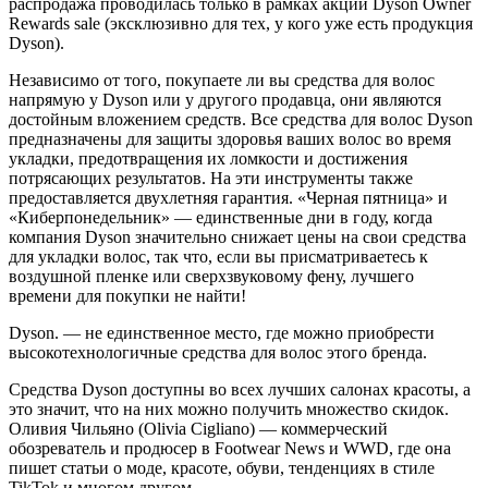
распродажа проводилась только в рамках акции Dyson Owner
Rewards sale (эксклюзивно для тех, у кого уже есть продукция
Dyson).
Независимо от того, покупаете ли вы средства для волос
напрямую у Dyson или у другого продавца, они являются
достойным вложением средств. Все средства для волос Dyson
предназначены для защиты здоровья ваших волос во время
укладки, предотвращения их ломкости и достижения
потрясающих результатов. На эти инструменты также
предоставляется двухлетняя гарантия. «Черная пятница» и
«Киберпонедельник» — единственные дни в году, когда
компания Dyson значительно снижает цены на свои средства
для укладки волос, так что, если вы присматриваетесь к
воздушной пленке или сверхзвуковому фену, лучшего
времени для покупки не найти!
Dyson.
— не единственное место, где можно приобрести
высокотехнологичные средства для волос этого бренда.
Средства Dyson доступны во всех лучших салонах красоты, а
это значит, что на них можно получить множество скидок.
Оливия Чильяно (Olivia Cigliano) — коммерческий
обозреватель и продюсер в Footwear News и WWD, где она
пишет статьи о моде, красоте, обуви, тенденциях в стиле
TikTok и многом другом.