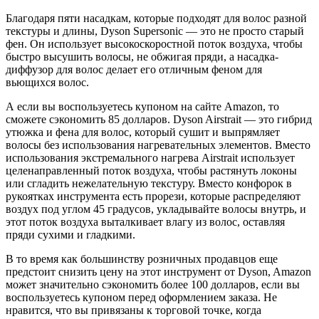
Благодаря пяти насадкам, которые подходят для волос разной
текстуры и длины, Dyson Supersonic — это не просто старый
фен. Он использует высокоскоростной поток воздуха, чтобы
быстро высушить волосы, не обжигая пряди, а насадка-
диффузор для волос делает его отличным феном для
вьющихся волос.
А если вы воспользуетесь купоном на сайте Amazon, то
сможете сэкономить 85 долларов. Dyson Airstrait — это гибрид
утюжка и фена для волос, который сушит и выпрямляет
волосы без использования нагревательных элементов. Вместо
использования экстремального нагрева Airstrait использует
целенаправленный поток воздуха, чтобы растянуть локоны
или сгладить нежелательную текстуру. Вместо конфорок в
рукоятках инструмента есть прорези, которые распределяют
воздух под углом 45 градусов, укладывайте волосы внутрь, и
этот поток воздуха выталкивает влагу из волос, оставляя
пряди сухими и гладкими.
В то время как большинству розничных продавцов еще
предстоит снизить цену на этот инструмент от Dyson, Amazon
может значительно сэкономить более 100 долларов, если вы
воспользуетесь купоном перед оформлением заказа. Не
нравится, что вы привязаны к торговой точке, когда