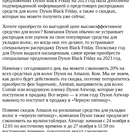
предложениях Dyson Black Friday на 2023 год была дополнена
подтвержденной информацией о предстоящих распродажах
средств для волос Dyson Black Friday, а также о скидках,
которые вы можете получить уже сейчас.
Хотите приобрести по выгодной цене высокоэффективное
средство для волос? Компания Dyson обычно не устраивает
распродаж или уценок на свои популярные средства для
укладки волос, но когда они это делают, то устраивают
специальную распродажу Dyson Black Friday. Поскольку год
для Dyson выдался насыщенным, самое время приобрести
специальные предложения Dyson Black Friday на 2023 год.
Начиная с сегодняшнего дня, вы можете сэкономить 20% на
всех средствах для волос Dyson на Amazon. Ком. Мы не знаем,
как долго будет действовать эта скидка, поэтому поторопитесь
приобрести фен Supersonic, Airstrait, выпрямитель для волос
Corrale или воздушную пленку Dyson Airwrap, которые уже
поступили в продажу. Все верно — в этом году Dyson Airwrap
наконец-то поступит в продажу в «Черную пятницу».
Помимо скидок Amazon на роскошные средства для укладки
волос в «черную пятницу», компания Dyson также предлагает
сэкономить на мультистайлерах Airwrap: начиная с 24 ноября в
12:01 по восточному времени и до 27 ноября в 11:59 по
восточному времени, покупатели могут сэкономить