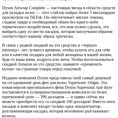
Dyson Airwrap Complete — настоящая звезда в области средств
для укладки волос — этот стайлер набрал более 5 миллиардов
просмотров на TikTok. Он обеспечивает мягкие локоны,
гладкие пряди и необходимый объем без какого-либо
термического воздействия, все, что вам нужно сделать, это
выбрать одну из шести насадок, которая наилучшим образом
соответствует вашему образу прически.
В связи с редкой скидкой на это средство в «черную
пятницу», нет лучшего времени, чтобы купить его для себя
или в качестве подарка для любой женщины в вашей жизни,
будь то ваша мама, подруга или жена. Чтобы воспользоваться
скидкой Amazon на это средство, нажмите «применить
купон» на странице товара перед покупкой.
Недавно компания Dyson представила свой самый дешевый
на сегодняшний день фен для волос Supersonic Origin. Эта
новая версия оригинального фена Dyson Supersonic hair dryer
поставляется в усовершенствованном комплекте по более
приемлемой цене — 399 долларов — и прямо сейчас вы
можете приобрести его со скидкой 100 долларов! Вместо пяти
насадок в комплект входит только одна: концентратор-
разглаживающая насадка, которая мгновенно разглаживает
волосы.