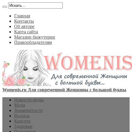
Главная
Контакты
Об авторе
Карта сайта
Магазин бижутерии
Правообладателям
Womenis.ru Для современной Женщины с большой буквы
Новости моды
Мода
Знаменитости
Волосы
Красота
Здоровье
Похудение