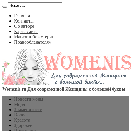
Главная
Контакты
Об авторе
Карта сайта
Магазин бижутерии
Правообладателям
Womenis.ru Для современной Женщины с большой буквы
Новости моды
Мода
Знаменитости
Волосы
Красота
Здоровье
Похудение