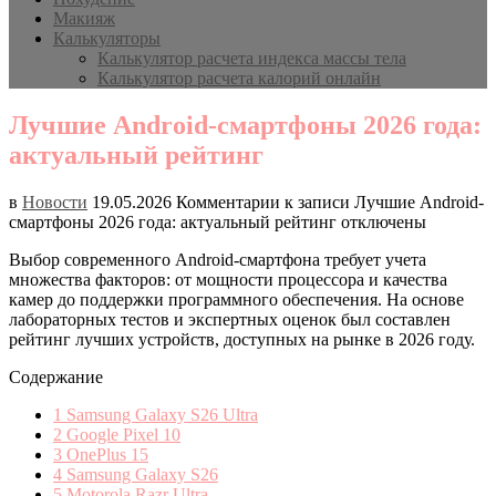
Макияж
Калькуляторы
Калькулятор расчета индекса массы тела
Калькулятор расчета калорий онлайн
Лучшие Android-смартфоны 2026 года:
актуальный рейтинг
в
Новости
19.05.2026
Комментарии
к записи Лучшие Android-
смартфоны 2026 года: актуальный рейтинг
отключены
Выбор современного Android-смартфона требует учета
множества факторов: от мощности процессора и качества
камер до поддержки программного обеспечения. На основе
лабораторных тестов и экспертных оценок был составлен
рейтинг лучших устройств, доступных на рынке в 2026 году.
Содержание
1
Samsung Galaxy S26 Ultra
2
Google Pixel 10
3
OnePlus 15
4
Samsung Galaxy S26
5
Motorola Razr Ultra