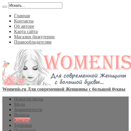
Главная
Контакты
Об авторе
Карта сайта
Магазин бижутерии
Правообладателям
Womenis.ru Для современной Женщины с большой буквы
Новости моды
Мода
Знаменитости
Волосы
Красота
Здоровье
Похудение