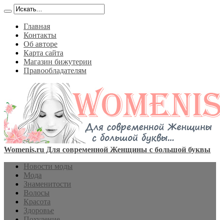
Главная
Контакты
Об авторе
Карта сайта
Магазин бижутерии
Правообладателям
Womenis.ru Для современной Женщины с большой буквы
Новости моды
Мода
Знаменитости
Волосы
Красота
Здоровье
Похудение