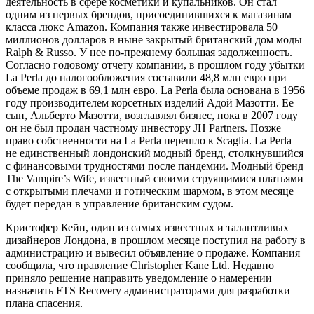
деятельность в сфере косметики и купальников. Он стал
одним из первых брендов, присоединившихся к магазинам
класса люкс Amazon. Компания также инвестировала 50
миллионов долларов в ныне закрытый британский дом моды
Ralph & Russo. У нее по-прежнему большая задолженность.
Согласно годовому отчету компании, в прошлом году убытки
La Perla до налогообложения составили 48,8 млн евро при
объеме продаж в 69,1 млн евро. La Perla была основана в 1956
году производителем корсетных изделий Адой Мазотти. Ее
сын, Альберто Мазотти, возглавлял бизнес, пока в 2007 году
он не был продан частному инвестору JH Partners. Позже
право собственности на La Perla перешло к Scaglia. La Perla —
не единственный лондонский модный бренд, столкнувшийся
с финансовыми трудностями после пандемии. Модный бренд
The Vampire’s Wife, известный своими струящимися платьями
с открытыми плечами и готическим шармом, в этом месяце
будет передан в управление британским судом.
Кристофер Кейн, один из самых известных и талантливых
дизайнеров Лондона, в прошлом месяце поступил на работу в
администрацию и вывесил объявление о продаже. Компания
сообщила, что правление Christopher Kane Ltd. Недавно
приняло решение направить уведомление о намерении
назначить FTS Recovery администраторами для разработки
плана спасения.