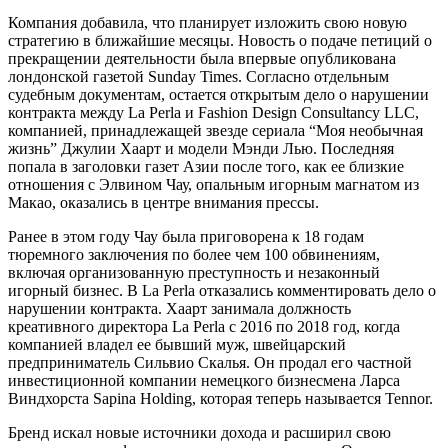
Компания добавила, что планирует изложить свою новую
стратегию в ближайшие месяцы. Новость о подаче петиций о
прекращении деятельности была впервые опубликована
лондонской газетой Sunday Times. Согласно отдельным
судебным документам, остается открытым дело о нарушении
контракта между La Perla и Fashion Design Consultancy LLC,
компанией, принадлежащей звезде сериала “Моя необычная
жизнь” Джулии Хаарт и модели Мэнди Лью. Последняя
попала в заголовки газет Азии после того, как ее близкие
отношения с Элвином Чау, опальным игорным магнатом из
Макао, оказались в центре внимания прессы.
Ранее в этом году Чау была приговорена к 18 годам
тюремного заключения по более чем 100 обвинениям,
включая организованную преступность и незаконный
игорный бизнес. В La Perla отказались комментировать дело о
нарушении контракта. Хаарт занимала должность
креативного директора La Perla с 2016 по 2018 год, когда
компанией владел ее бывший муж, швейцарский
предприниматель Сильвио Скалья. Он продал его частной
инвестиционной компании немецкого бизнесмена Ларса
Виндхорста Sapina Holding, которая теперь называется Tennor.
Бренд искал новые источники дохода и расширил свою