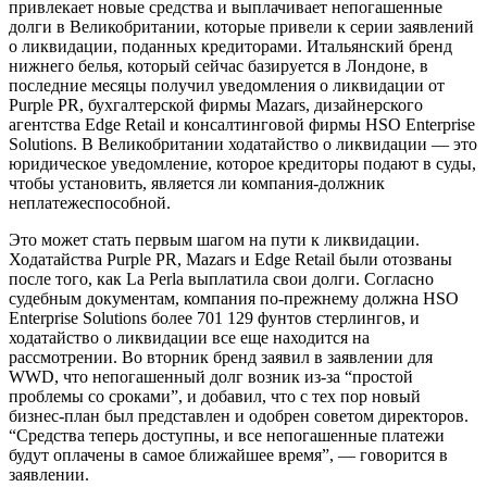
привлекает новые средства и выплачивает непогашенные
долги в Великобритании, которые привели к серии заявлений
о ликвидации, поданных кредиторами. Итальянский бренд
нижнего белья, который сейчас базируется в Лондоне, в
последние месяцы получил уведомления о ликвидации от
Purple PR, бухгалтерской фирмы Mazars, дизайнерского
агентства Edge Retail и консалтинговой фирмы HSO Enterprise
Solutions. В Великобритании ходатайство о ликвидации — это
юридическое уведомление, которое кредиторы подают в суды,
чтобы установить, является ли компания-должник
неплатежеспособной.
Это может стать первым шагом на пути к ликвидации.
Ходатайства Purple PR, Mazars и Edge Retail были отозваны
после того, как La Perla выплатила свои долги. Согласно
судебным документам, компания по-прежнему должна HSO
Enterprise Solutions более 701 129 фунтов стерлингов, и
ходатайство о ликвидации все еще находится на
рассмотрении. Во вторник бренд заявил в заявлении для
WWD, что непогашенный долг возник из-за “простой
проблемы со сроками”, и добавил, что с тех пор новый
бизнес-план был представлен и одобрен советом директоров.
“Средства теперь доступны, и все непогашенные платежи
будут оплачены в самое ближайшее время”, — говорится в
заявлении.