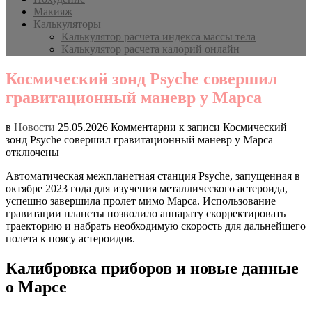
Макияж
Калькуляторы
Калькулятор расчета индекса массы тела
Калькулятор расчета калорий онлайн
Космический зонд Psyche совершил
гравитационный маневр у Марса
в
Новости
25.05.2026
Комментарии
к записи Космический
зонд Psyche совершил гравитационный маневр у Марса
отключены
Автоматическая межпланетная станция Psyche, запущенная в
октябре 2023 года для изучения металлического астероида,
успешно завершила пролет мимо Марса. Использование
гравитации планеты позволило аппарату скорректировать
траекторию и набрать необходимую скорость для дальнейшего
полета к поясу астероидов.
Калибровка приборов и новые данные
о Марсе