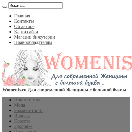
Главная
Контакты
Об авторе
Карта сайта
Магазин бижутерии
Правообладателям
Womenis.ru Для современной Женщины с большой буквы
Новости моды
Мода
Знаменитости
Волосы
Красота
Здоровье
Похудение