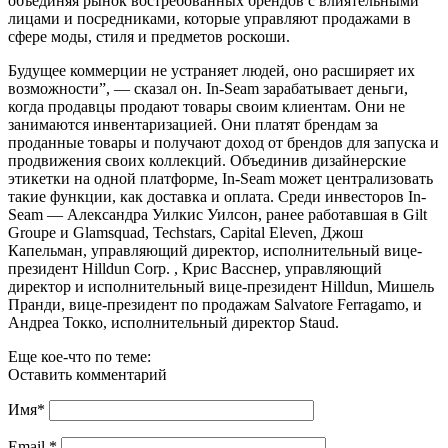
объединяя рынок востребованных брендов с влиятельными
лицами и посредниками, которые управляют продажами в
сфере моды, стиля и предметов роскоши.
Будущее коммерции не устраняет людей, оно расширяет их
возможности”, — сказал он. In-Seam зарабатывает деньги,
когда продавцы продают товары своим клиентам. Они не
занимаются инвентаризацией. Они платят брендам за
проданные товары и получают доход от брендов для запуска и
продвижения своих коллекций. Объединив дизайнерские
этикетки на одной платформе, In-Seam может централизовать
такие функции, как доставка и оплата. Среди инвесторов In-
Seam — Александра Уилкис Уилсон, ранее работавшая в Gilt
Groupe и Glamsquad, Techstars, Capital Eleven, Джош
Капельман, управляющий директор, исполнительный вице-
президент Hilldun Corp. , Крис Васснер, управляющий
директор и исполнительный вице-президент Hilldun, Мишель
Пранди, вице-президент по продажам Salvatore Ferragamo, и
Андреа Токко, исполнительный директор Staud.
Еще кое-что по теме:
Оставить комментарий
Имя
*
Email
*