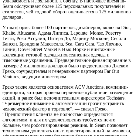
узнаваемость и лояльность к бренду. В настоящее время In-
Seam обслуживает более 125 персональных покупателей и
стилистов, чей годовой оборот оценивается в 125 миллионов
долларов.
У платформы более 100 партнеров-дизайнеров, включая Dior,
Khaite, Altuzarra, Адама Липпса, Lapointe, Monse, Розетту
Гетти, Рози Ассулин, Питера До, Марину Москоне, Сесили
Бансен, Брэндона Максвелла, Sea, Cara Cara, Чао Лючию,
Ганни, Dover Street Market в Нью-Йорке и винтажные
коллекции готовой одежды.повседневная одежда и
изысканные украшения. Предварительное финансирование в
размере 2 миллионов долларов было предоставлено Джеком
Греко, соучредителем и генеральным партнером Far Out
Ventures, ведущим инвестором.
Греко также является основателем ACV Auctions, компании-
единорога, которая провела первичное публичное размещение
акций, и ранее был исполнительным директором Techstars.
“Чрезмерное внимание к автоматизации грозит устранить
человеческий фактор в торговле”, — сказал Греко.
“Предпочтения клиента не полностью определяются
алгоритмом, и для их удовлетворения требуется нечто
большее, чем роботизированная реакция. In-Seam позволяет
технологиям дополнять опыт, ориентированный на человека,