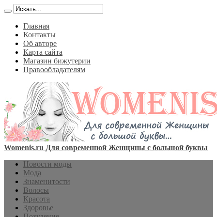
Главная
Контакты
Об авторе
Карта сайта
Магазин бижутерии
Правообладателям
Womenis.ru Для современной Женщины с большой буквы
Новости моды
Мода
Знаменитости
Волосы
Красота
Здоровье
Похудение