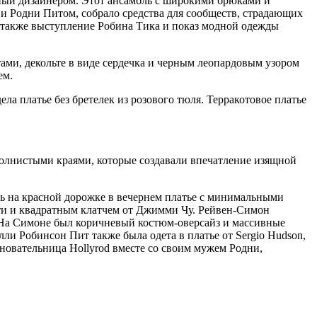
нный дизайнером. Этот ансамбль с широкими брюками и
 и Родни Питом, собрало средства для сообществ, страдающих
 также выступление Робина Тика и показ модной одежды
тами, декольте в виде сердечка и черным леопардовым узором
ем.
ла платье без бретелек из розового тюля. Терракотовое платье
 волнистыми краями, которые создавали впечатление изящной
ь на красной дорожке в вечернем платье с минимальными
тти и квадратным клатчем от Джимми Чу. Рейвен-Симон
 На Симоне был коричневый костюм-оверсайз и массивные
и Робинсон Пит также была одета в платье от Sergio Hudson,
сновательница Hollyrod вместе со своим мужем Родни,