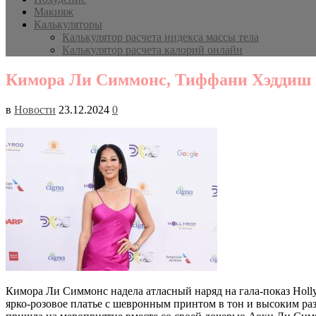
Макияж
Калькуляторы
Калькулятор расчета индекса массы тела
Калькулятор расчета калорий онлайн
Кимора Ли Симмонс, Тиффани Хэддиш и 
в
Новости
23.12.2024
0
Кимора Ли Симмонс надела атласный наряд на гала-показ Holly
ярко-розовое платье с шевронным принтом в тон и высоким раз