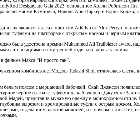
онс, которая нарядилась в ярко-желтый комплект, также созда
HollyRod DesignCare Gala 2023, основанное Холли Робинсон Пит
ера были Наоми Кэмпбелл, Николь Ари Паркер и Борис Коджо, а
и из шелкового атласа с принтом Addilyn от Alex Perry с манже
рными туфлями на платформе с открытым носком и черным клатч
жо была удостоена премии Muhammed Ali Trailblazer award, наде
ыми аппликациями и внутренней отделкой вдоль туловища.
 в фильме Макса “И просто так”.
ружевном комбинезоне. Модель Tadashi Shoji отличалась слегка
им белым поясом с мерцающей бабочкой. Скай Джексон появилас
турное черное платье с туфлями на каблуках от Джузеппе Зано
андой Мадей, представив мужскую одежду в монохромном стиле.
глубоким вырезом и хромированные туфли с острым носком. Холл
лечами, отделанном золотой молнией, и с поясом в тон. Пит, о
точками.