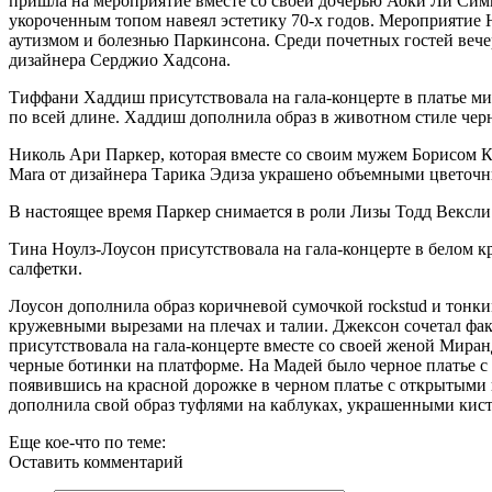
пришла на мероприятие вместе со своей дочерью Аоки Ли Симм
укороченным топом навеял эстетику 70-х годов. Мероприятие 
аутизмом и болезнью Паркинсона. Среди почетных гостей веч
дизайнера Серджио Хадсона.
Тиффани Хаддиш присутствовала на гала-концерте в платье мид
по всей длине. Хаддиш дополнила образ в животном стиле че
Николь Ари Паркер, которая вместе со своим мужем Борисом Код
Mara от дизайнера Тарика Эдиза украшено объемными цветочн
В настоящее время Паркер снимается в роли Лизы Тодд Вексли
Тина Ноулз-Лоусон присутствовала на гала-концерте в белом к
салфетки.
Лоусон дополнила образ коричневой сумочкой rockstud и тонк
кружевными вырезами на плечах и талии. Джексон сочетал фак
присутствовала на гала-концерте вместе со своей женой Мир
черные ботинки на платформе. На Мадей было черное платье с 
появившись на красной дорожке в черном платье с открытыми п
дополнила свой образ туфлями на каблуках, украшенными кис
Еще кое-что по теме:
Оставить комментарий