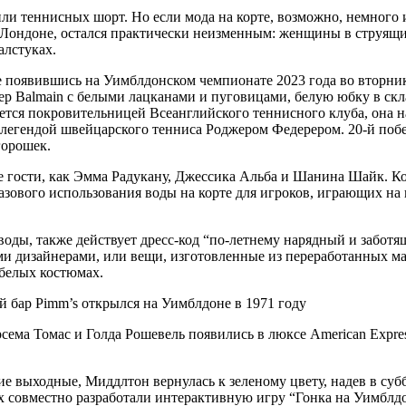
и теннисных шорт. Но если мода на корте, возможно, немного и
 Лондоне, остался практически неизменным: женщины в струящ
алстуках.
 появившись на Уимблдонском чемпионате 2023 года во вторник 
р Balmain с белыми лацканами и пуговицами, белую юбку в скла
яется покровительницей Всеанглийского теннисного клуба, она 
 с легендой швейцарского тенниса Роджером Федерером. 20-й по
горошек.
кие гости, как Эмма Радукану, Джессика Альба и Шанина Шайк. 
азового использования воды на корте для игроков, играющих на 
оды, также действует дресс-код “по-летнему нарядный и забот
и дизайнерами, или вещи, изготовленные из переработанных мат
 белых костюмах.
 бар Pimm’s открылся на Уимблдоне в 1971 году
ема Томас и Голда Рошевель появились в люксе American Expres
е выходные, Миддлтон вернулась к зеленому цвету, надев в суб
 совместно разработали интерактивную игру “Гонка на Уимблдон”