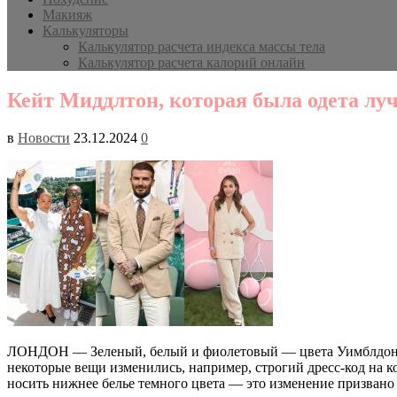
Макияж
Калькуляторы
Калькулятор расчета индекса массы тела
Калькулятор расчета калорий онлайн
Кейт Миддлтон, которая была одета лу
в
Новости
23.12.2024
0
ЛОНДОН — Зеленый, белый и фиолетовый — цвета Уимблдонско
некоторые вещи изменились, например, строгий дресс-код на 
носить нижнее белье темного цвета — это изменение призвано