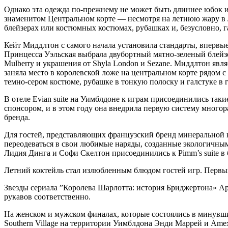
Однако эта одежда по-прежнему не может быть длиннее юбок ил
знаменитом Центральном корте — несмотря на летнюю жару в
блейзерах или костюмных костюмах, рубашках и, безусловно, г
Кейт Миддлтон с самого начала установила стандарты, впервые
Принцесса Уэльская выбрала двубортный мятно-зеленый блейзе
Mulberry и украшения от Shyla London и Sezane. Миддлтон явл
заняла место в королевской ложе на центральном корте рядом
темно-сером костюме, рубашке в тонкую полоску и галстуке в 
В отеле Evian suite на Уимблдоне к играм присоединились та
спонсором, и в этом году она внедрила первую систему многор
бренда.
Для гостей, представляющих французский бренд минеральной в
переодеваться в свои любимые наряды, созданные экологичным
Лидия Динга и Софи Скелтон присоединились к Pimm’s suite в
Летний коктейль стал излюбленным блюдом гостей игр. Первый
Звезды сериала ”Королева Шарлотта: история Бриджертона» Арс
рукавов соответственно.
На женском и мужском финалах, которые состоялись в минувши
Southern Village на территории Уимблдона Энди Маррей и Amex