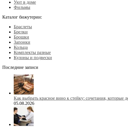
Уют в доме
Фильмы
Каталог бижутерии:
Браслеты
Брелки
Брошки
Запонки
Кольца
Комплекты разные
Кулоны и подвески
Последние записи
Как выбрать красное вино к стейку: сочетания, которые 
05.08.2026