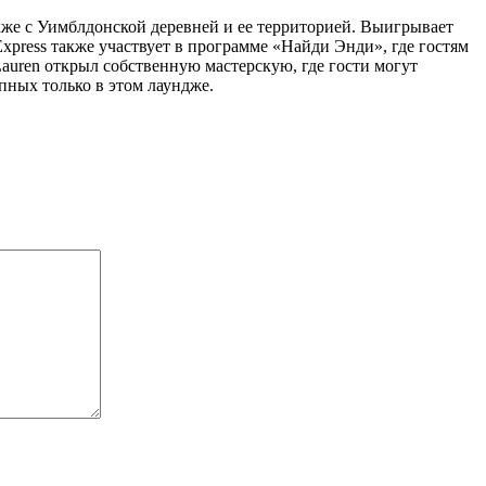
акже с Уимблдонской деревней и ее территорией. Выигрывает
press также участвует в программе «Найди Энди», где гостям
Lauren открыл собственную мастерскую, где гости могут
пных только в этом лаундже.