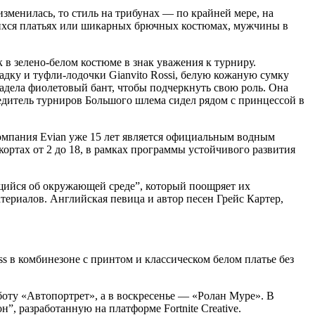
зменилась, то стиль на трибунах — по крайней мере, на
ихся платьях или шикарных брючных костюмах, мужчины в
в зелено-белом костюме в знак уважения к турниру.
дку и туфли-лодочки Gianvito Rossi, белую кожаную сумку
надела фиолетовый бант, чтобы подчеркнуть свою роль. Она
бедитель турниров Большого шлема сидел рядом с принцессой в
Компания Evian уже 15 лет является официальным водным
кортах от 2 до 18, в рамках программы устойчивого развития
ящийся об окружающей среде”, который поощряет их
ериалов. Английская певица и автор песен Грейс Картер,
s в комбинезоне с принтом и классическом белом платье без
боту «Автопортрет», а в воскресенье — «Ролан Муре». В
, разработанную на платформе Fortnite Creative.