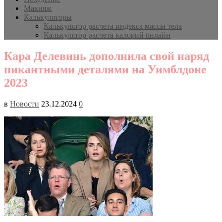
Макияж
Калькуляторы
Калькулятор расчета индекса массы тела
Калькулятор расчета калорий онлайн
Кара Делевинь дополнила свой наряд
пикантными деталями на Уимблдоне
2023
в
Новости
23.12.2024
0