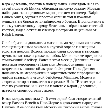
Кара Делевинь, посетив в понедельник Уимблдон-2023 со
своей подругой Минке, обновила деловую одежду. Модель
наблюдала за спортивным мероприятием из номера Ralph
Lauren Suites, одетая в простой черный топ и кожаные
мешковатые брюки от дизайнерского бренда. В дополнение к
своему элегантному наряду Делевинь выбрала классический
костюм, надев бежевый блейзер с острыми лацканами от
Ralph Lauren.
Свой образ она дополнила массивными черными сапогами,
солнцезащитными очками в круглой оправе и изящным
золотым поясом. Волосы модели были собраны в высокий
пучок на затылке и уложены набок. Минке также предпочла
темно-синий блейзер. Ранее в этом месяце Делевинь также
посетила мероприятие Гран-при Великобритании, где
встретилась с коллегой-актрисой Флоренс Пью. Делевинь
появилась на мероприятии в корсетном топе с прозрачным
лифом-вставкой и черной бейсболке Minimize. Модель и
актриса, которая снимается в сериалах Hulu “В этом здании
только убийства” и “Секс на планете с Карой Делевинь”,
известна своим острым стилем.
В мае модель посетила 74-й ежегодный благотворительный
вечер Parsons Benefit в Нью-Йорке в ярко-синем наряде от
Balmain. В ее образе был эффектный глубокий вырез, рукава,