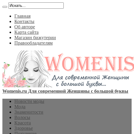
Главная
Контакты
Об авторе
Карта сайта
Магазин бижутерии
Правообладателям
Womenis.ru Для современной Женщины с большой буквы
Новости моды
Мода
Знаменитости
Волосы
Красота
Здоровье
Похудение