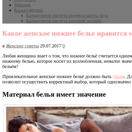
Макияж
Калькуляторы
Калькулятор расчета индекса массы тела
Калькулятор расчета калорий онлайн
Какое женское нижнее белье нравится
в
Женские советы
29.07.2017
0
Любая женщина знает о том, что нижнее бельё считается одн
нижнему белью, которое носит их возлюбленная, немалое знач
бельём?
Привлекательное женское нижнее бельё должно быть
таким
. Д
позволит осуществить корректный выбор, который однозначно
Материал белья имеет значение