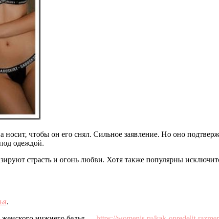
носит, чтобы он его снял. Сильное заявление. Но оно подтверж
 под одеждой.
зируют страсть и огонь любви. Хотя также популярны исключи
ья
.
ер женского нижнего белья —
https://womenis.ru/kak-opredelit-razme