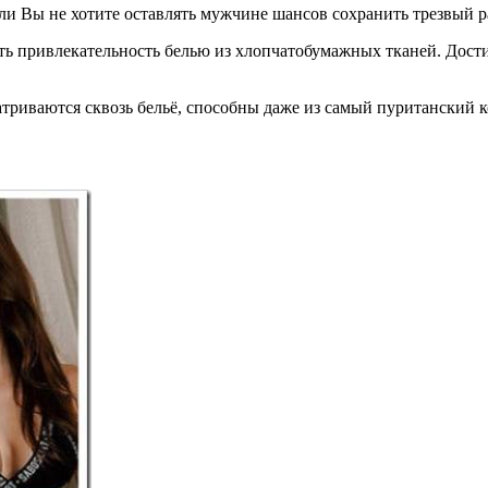
ли Вы не хотите оставлять мужчине шансов сохранить трезвый ра
ть привлекательность белью из хлопчатобумажных тканей. Дост
матриваются сквозь бельё, способны даже из самый пуританский 